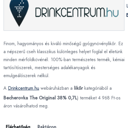
Finom, hagyományos és kiváló minőségű gyógynövénylikőr. Ez
a népszerű cseh klasszikus különleges helyet foglal el életünk
minden mérföldkövénél. 100%-ban természetes termék, kémiai
tartósítószerek, mesterséges adalékanyagok és
emulgeálószerek nélkül.
A
Drinkcentrum.hu
webáruházban a
likőr
kategóriából a
Becherovka The Original 38% 0,7L
) terméket 4 968 Ft-os
áron vásárolhatod meg.
Elérhetőség
Raktáron