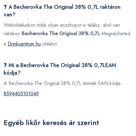
❓ A Becherovka The Original 38% 0,7L raktáron
van?
Weboldalunkon több olyan eszshopot is találsz, ahol van
raktáron
Becherovka The Original 38% 0,7L
Megnézheted
a
Drinkcentrum.hu
oldalon.
❓ Mi a Becherovka The Original 38% 0,7LEAN
kódja?
A Becherovka The Original 38% 0,7L termék EAN kódja:
8594405101049
Egyéb likőr keresés ár szerint