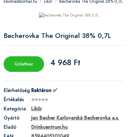
Elsomadiborhaz.hu
Likőr
Becherovka The Original 38% 0,7L
Becherovka The Original 38% 0,7L
4 968 Ft
Üzlethez
Elérhetőség
Raktáron ✅
Értékelés
⭐⭐⭐⭐⭐
Kategória
Likőr
Gyártó
Jan Becher Karlovarská Becherovka a.s.
Eladó
Drinkcentrum.hu
EAN
8594405101049