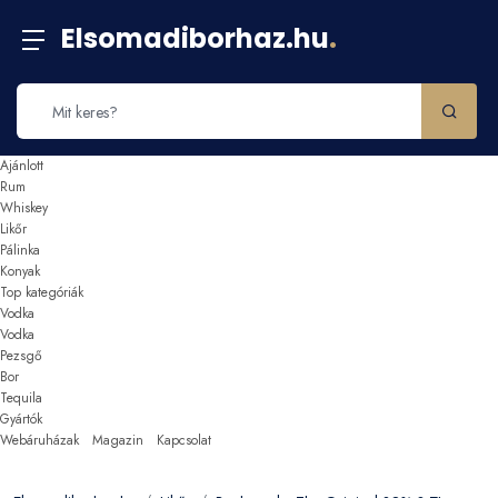
Elsomadiborhaz.hu
.
Ajánlott
Rum
Whiskey
Likőr
Pálinka
Konyak
Top kategóriák
Vodka
Vodka
Pezsgő
Bor
Tequila
Gyártók
Webáruházak
Magazin
Kapcsolat