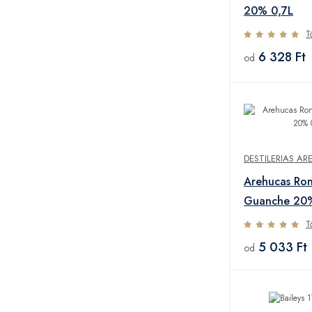
20% 0,7L
T
6 328 Ft
od
DESTILERIAS A
Arehucas Ron
Guanche 20%
T
5 033 Ft
od