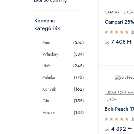
Likőr 30 000 Ft-ig
CAMPARI
|
LIKŐR
Kedvenc
Campari 25%
kategóriák
T
7 408 Ft
od
Rum
(555)
Whiskey
(384)
Likőr
(245)
Pálinka
(173)
Konyak
(162)
LUCAS BOLS AM
|
LIKŐR
Gin
(155)
Bols Peach 1
Vodka
(134)
T
4 392 Ft
od