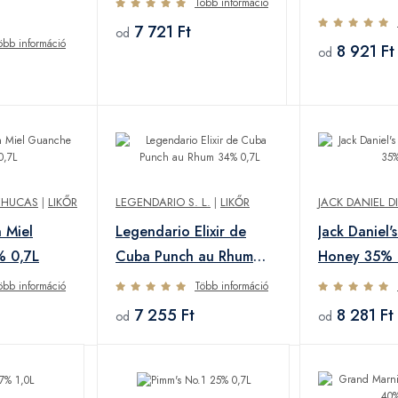
Több információ
7 721 Ft
od
öbb információ
8 921 Ft
od
REHUCAS
|
LIKŐR
LEGENDARIO S. L.
|
LIKŐR
JACK DANIEL DI
 Miel
Legendario Elixir de
Jack Daniel'
 0,7L
Cuba Punch au Rhum
Honey 35% 
34% 0,7L
öbb információ
Több információ
7 255 Ft
8 281 Ft
od
od