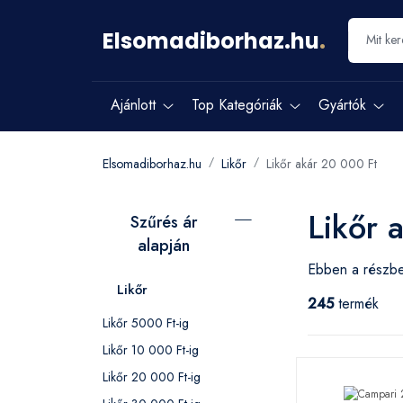
Elsomadiborhaz.hu
.
Ajánlott
Top Kategóriák
Gyártók
Elsomadiborhaz.hu
Likőr
Likőr akár 20 000 Ft
Likőr 
Szűrés ár
alapján
Ebben a részben
Likőr
245
termék
Likőr 5000 Ft-ig
Likőr 10 000 Ft-ig
Likőr 20 000 Ft-ig