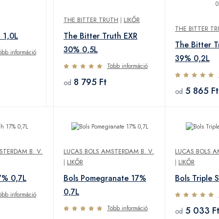
THE BITTER TRUTH
|
LIKŐR
THE BITTER T
 1,0L
The Bitter Truth EXR
The Bitter 
30% 0,5L
öbb információ
39% 0,2L
Több információ
8 795 Ft
od
5 865 Ft
od
STERDAM B. V.
LUCAS BOLS AMSTERDAM B. V.
LUCAS BOLS A
|
LIKŐR
|
LIKŐR
7% 0,7L
Bols Pomegranate 17%
Bols Triple
0,7L
öbb információ
Több információ
5 033 F
od