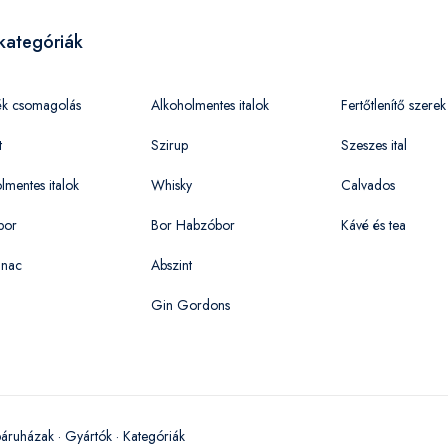
kategóriák
ék csomagolás
Alkoholmentes italok
Fertőtlenítő szerek
t
Szirup
Szeszes ital
lmentes italok
Whisky
Calvados
bor
Bor Habzóbor
Kávé és tea
nac
Abszint
Gin Gordons
áruházak
·
Gyártók
·
Kategóriák