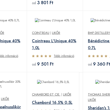
3 801 Ft
od
KŐR
COINTREAU
|
LIKŐR
BMP DISTILLERY
'Unique 40%
Cointreau L'Unique 40%
Bénédictin
1,0L
0,7L
öbb információ
Több információ
9 501 Ft
9 360 F
od
od
CHAMBORD ET CIE.
|
LIKŐR
THOMAS SHER
|
LIKŐR
LIKŐR
Chambord 16,5% 0,5L
selnusslikör
Sheridan's 