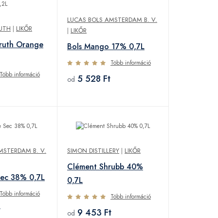
LUCAS BOLS AMSTERDAM B. V.
RUTH
|
LIKŐR
|
LIKŐR
Truth Orange
Bols Mango 17% 0,7L
Több információ
Több információ
5 528 Ft
od
MSTERDAM B. V.
SIMON DISTILLERY
|
LIKŐR
Clément Shrubb 40%
 Sec 38% 0,7L
0,7L
Több információ
Több információ
t
9 453 Ft
od