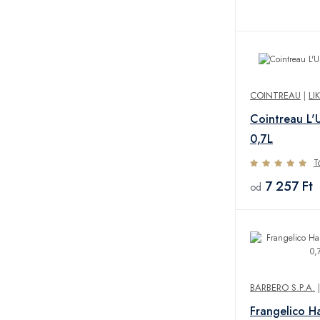
COINTREAU
|
LI
Cointreau L
0,7L
T
7 257 Ft
od
BARBERO S.P.A.
Frangelico Ha