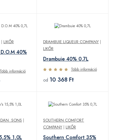
|
LIKŐR
DRAMBUIE LIQUEUR COMPANY
|
LIKŐR
e D.O.M 40%
Drambuie 40% 0,7L
Több információ
Több információ
10 368 Ft
od
t
IDAN SONS
|
SOUTHERN COMFORT
COMPANY
|
LIKŐR
15,5% 1,0L
Southern Comfort 35%