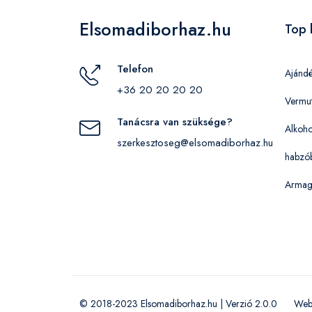
Elsomadiborhaz.hu
Top 
Telefon
Ajánd
+36 20 20 20 20
Vermu
Tanácsra van szüksége?
Alkoho
szerkesztoseg@elsomadiborhaz.hu
habzó
Armag
© 2018-2023 Elsomadiborhaz.hu | Verzió 2.0.0
Web