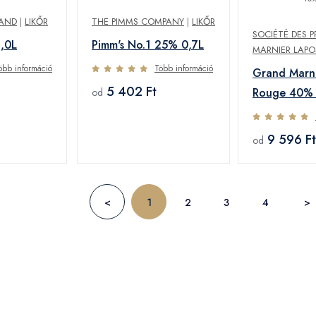
LAND
|
LIKŐR
THE PIMMS COMPANY
|
LIKŐR
SOCIÉTÉ DES P
1,0L
Pimm's No.1 25% 0,7L
MARNIER LAPO
öbb információ
Több információ
Grand Marn
5 402 Ft
Rouge 40% 
od
9 596 Ft
od
<
1
2
3
4
>