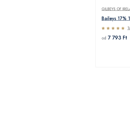
GILBEYS OF IRE
Baileys 17% 
T
7 793 Ft
od