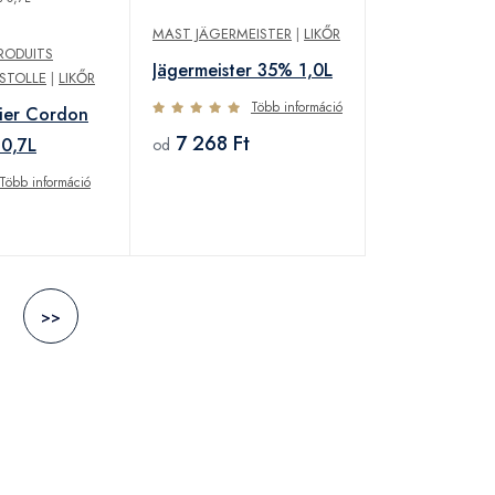
MAST JÄGERMEISTER
|
LIKŐR
RODUITS
Jägermeister 35% 1,0L
STOLLE
|
LIKŐR
Több információ
ier Cordon
7 268 Ft
0,7L
od
Több információ
>>