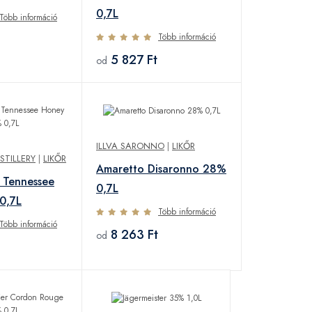
0,7L
Több információ
Több információ
5 827 Ft
od
ILLVA SARONNO
|
LIKŐR
STILLERY
|
LIKŐR
Amaretto Disaronno 28%
s Tennessee
0,7L
0,7L
Több információ
Több információ
8 263 Ft
od