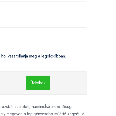
hol vásárolhatja meg a legolcsóbban.
Üzlethez
rozsból született, harminchárom minőségi
 amely megnyeri a legigényesebb műértő kegyét. A