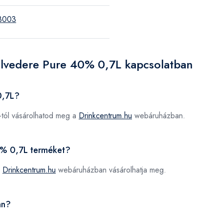
3003
elvedere Pure 40% 0,7L kapcsolatban
0,7L?
-tól vásárolhatod meg a
Drinkcentrum.hu
webáruházban.
40% 0,7L terméket?
a
Drinkcentrum.hu
webáruházban vásárolhatja meg.
an?