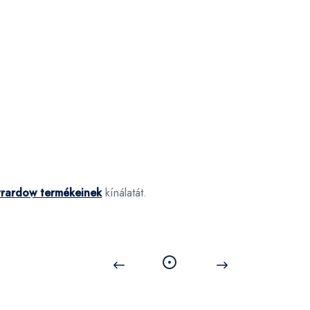
yrardow termékeinek
kínálatát.