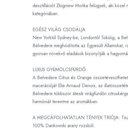
desztillációt Zbigniew Mońka felügyeli, aki közel
kategóriában.
EGÉSZ VILÁG CSODÁLJA
New Yorktól Sydney-be, Londontól Tokióig, a Belv
Belvedere meghódította az Egyesült Államokat, raj
gyorsan növekvő eladások bizonyítják a hagyomán
LUXUS GYÜMÖLCSFÜRDŐ
A Belvedere Citrus és Orange összetéveszthetetle
macerációját Elie Arnaud Denoix, az illatösszetét
Belvedere többször átesik virágfürdőn citruskérg
harmóniát teremtve az aromákban.
A MEGCÁFOLHATATLAN TÉNYEK TRIÓJA: Tiszta vízzel
100% Dankowski arany rozsból.