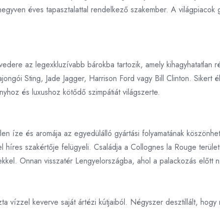
 negyven éves tapasztalattal rendelkező szakember. A világpiacok g
edere az legexkluzívabb bárokba tartozik, amely kihagyhatatlan r
ongói Sting, Jade Jagger, Harrison Ford vagy Bill Clinton. Sikert
yhoz és luxushoz kötődő szimpátiát világszerte.
n íze és aromája az egyedülálló gyártási folyamatának köszönhető
el híres szakértője felügyeli. Családja a Collognes la Rouge terül
ekkel. Onnan visszatér Lengyelországba, ahol a palackozás előtt 
 keverve saját ártézi kútjaiból. Négyszer desztillált, hogy meg