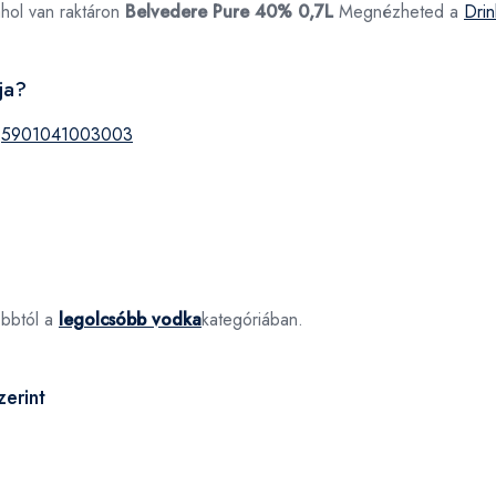
ahol van raktáron
Belvedere Pure 40% 0,7L
Megnézheted a
Dri
ja?
:
5901041003003
óbbtól a
legolcsóbb vodka
kategóriában.
erint