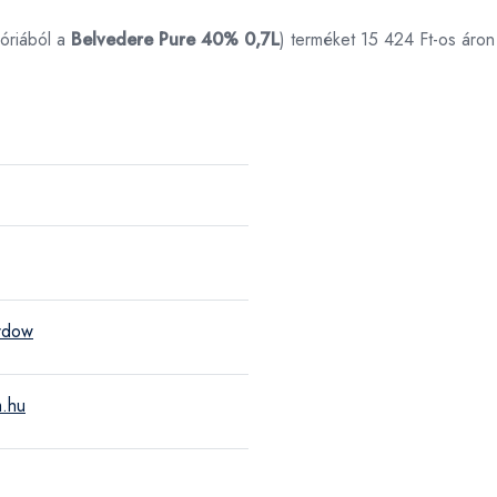
óriából a
Belvedere Pure 40% 0,7L
) terméket 15 424 Ft-os áro
rdow
m.hu