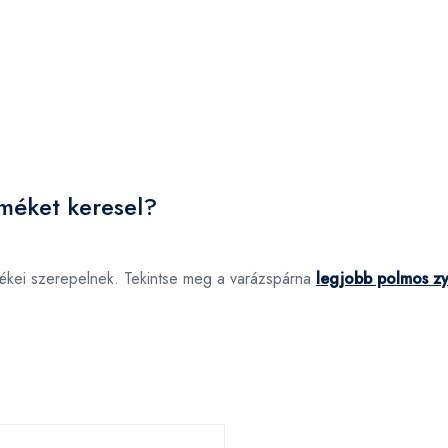
méket keresel?
ékei szerepelnek. Tekintse meg a varázspárna
legjobb polmos z