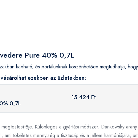
elvedere Pure 40% 0,7L
kban kapható, és portálunknak köszönhetően megtudhatja, hogy 
vásárolhat ezekben az üzletekben:
15 424 Ft
40% 0,7L
megtestesítője. Különleges a gyártási módszer. Dankowsky arany 
l, ami tökéletes mennyiség a tisztaság és a jellem harmóniájára,