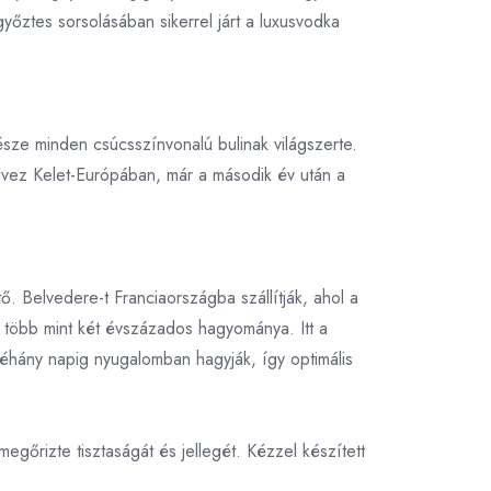
yőztes sorsolásában sikerrel járt a luxusvodka
észe minden csúcsszínvonalú bulinak világszerte.
 élvez Kelet-Európában, már a második év után a
. Belvedere-t Franciaországba szállítják, ahol a
et több mint két évszázados hagyománya. Itt a
néhány napig nyugalomban hagyják, így optimális
őrizte tisztaságát és jellegét. Kézzel készített