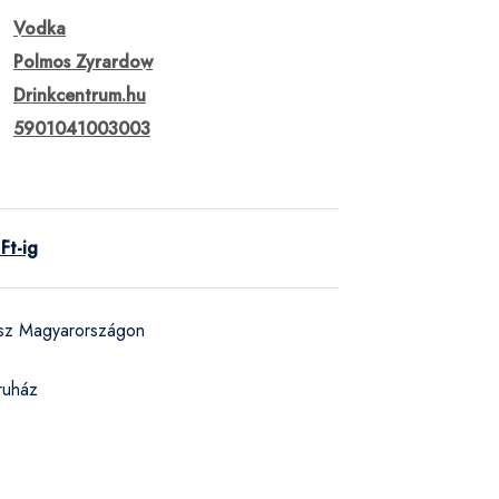
Vodka
Polmos Zyrardow
Drinkcentrum.hu
5901041003003
Ft-ig
ész Magyarországon
ruház