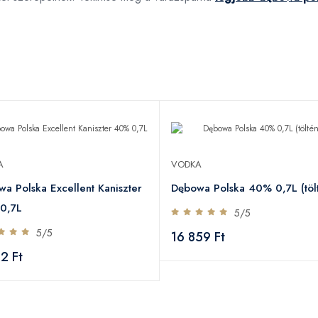
A
VODKA
a Polska Excellent Kaniszter
Dębowa Polska 40% 0,7L (töl
0,7L
5/5
5/5
16 859 Ft
12 Ft