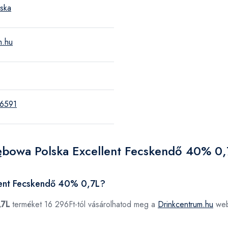
ska
m.hu
6591
ębowa Polska Excellent Fecskendő 40% 0,
lent Fecskendő 40% 0,7L?
,7L
terméket 16 296Ft-tól vásárolhatod meg a
Drinkcentrum.hu
web