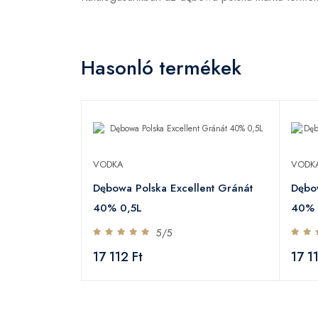
Hasonló termékek
VODKA
VODK
Dębowa Polska Excellent Gránát
Dębow
40% 0,5L
40% 
5/5
17 112 Ft
17 1