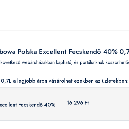
ębowa Polska Excellent Fecskendő 40% 0,
övetkező webáruházakban kapható, és portálunknak köszönhetően
0,7L a legjobb áron vásárolhat ezekben az üzletekben:
16 296 Ft
xcellent Fecskendő 40%