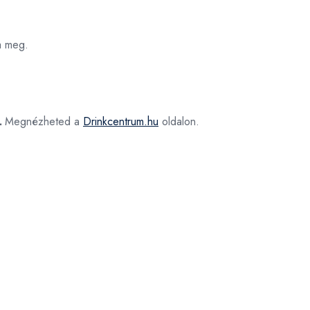
a meg.
L
Megnézheted a
Drinkcentrum.hu
oldalon.