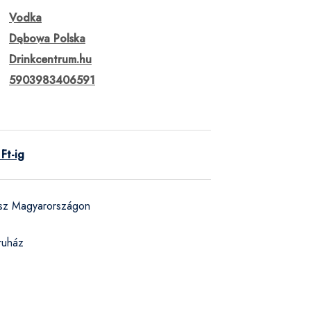
Vodka
Dębowa Polska
Drinkcentrum.hu
5903983406591
Ft-ig
ész Magyarországon
ruház