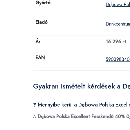
Gyártó
Dębowa Pol
Eladó
Drinkcentru
Ár
16 296
Ft
EAN
590398340
Gyakran ismételt kérdések a D
❓ Mennyibe kerül a Dębowa Polska Excel
A
Dębowa Polska Excellent Fecskendő 40% 0