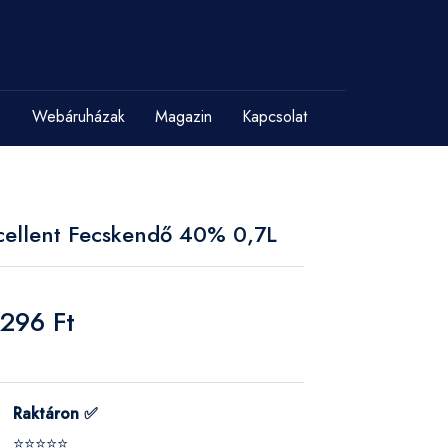
Webáruházak
Magazin
Kapcsolat
cellent Fecskendő 40% 0,7L
 296 Ft
Raktáron ✅
⭐⭐⭐⭐⭐