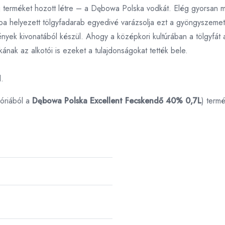
új terméket hozott létre – a Dębowa Polska vodkát. Elég gyorsan me
ckba helyezett tölgyfadarab egyedivé varázsolja ezt a gyöngyszeme
övények kivonatából készül. Ahogy a középkori kultúrában a tölgyf
nak az alkotói is ezeket a tulajdonságokat tették bele.
l.
óriából a
Dębowa Polska Excellent Fecskendő 40% 0,7L
) term