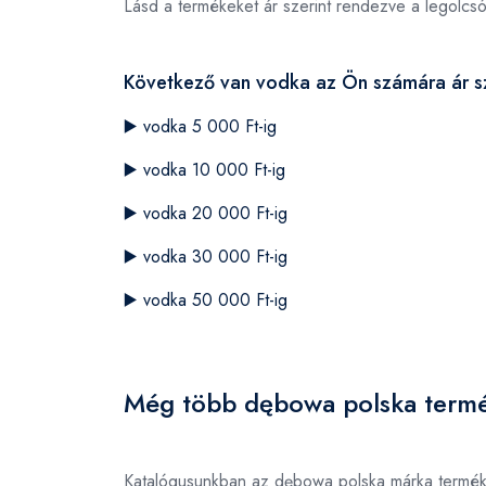
Lásd a termékeket ár szerint rendezve a legolcs
Következő van vodka az Ön számára ár sz
▶️
vodka 5 000 Ft-ig
▶️
vodka 10 000 Ft-ig
▶️
vodka 20 000 Ft-ig
▶️
vodka 30 000 Ft-ig
▶️
vodka 50 000 Ft-ig
Még több dębowa polska termé
Katalógusunkban az dębowa polska márka termék