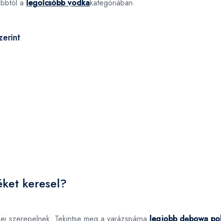
óbbtól a
legolcsóbb vodka
kategóriában.
erint
ket keresel?
ei szerepelnek. Tekintse meg a varázspárna
legjobb dębowa pol