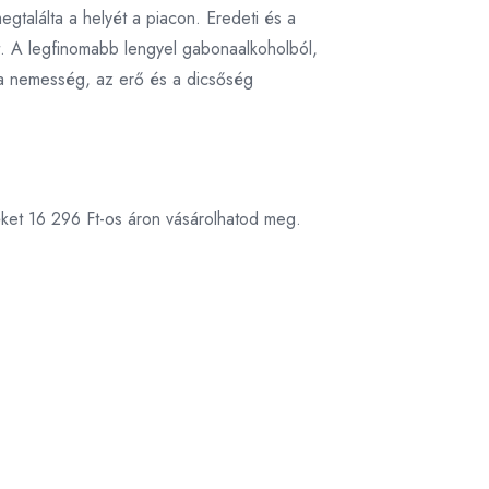
gtalálta a helyét a piacon. Eredeti és a
t. A legfinomabb lengyel gabonaalkoholból,
át a nemesség, az erő és a dicsőség
éket 16 296 Ft-os áron vásárolhatod meg.