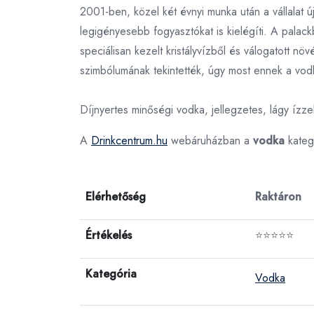
2001-ben, közel két évnyi munka után a vállalat 
legigényesebb fogyasztókat is kielégíti. A pala
speciálisan kezelt kristályvízből és válogatott n
szimbólumának tekintették, úgy most ennek a vodká
Díjnyertes minőségi vodka, jellegzetes, lágy ízze
A
Drinkcentrum.hu
webáruházban a
vodka
kateg
Elérhetőség
Raktáron
Értékelés
⭐⭐⭐⭐⭐
Kategória
Vodka