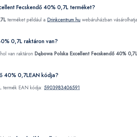
xcellent Fecskendő 40% 0,7L terméket?
,7L
terméket például a
Drinkcentrum.hu
webáruházban vásárolhatj
40% 0,7L raktáron van?
ahol van raktáron
Dębowa Polska Excellent Fecskendő 40% 0,7
ndő 40% 0,7LEAN kódja?
L termék EAN kódja:
5903983406591