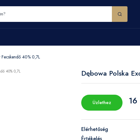
t Fecskendő 40% 0,7L
Dębowa Polska Ex
16
Üzlethez
Elérhetőség
Értékelés