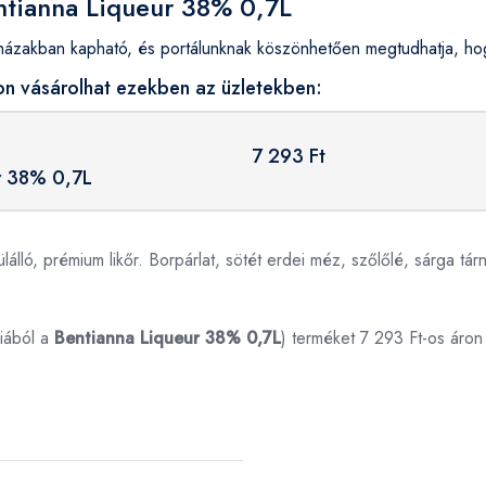
entianna Liqueur 38% 0,7L
zakban kapható, és portálunknak köszönhetően megtudhatja, hog
on vásárolhat ezekben az üzletekben:
7 293 Ft
r 38% 0,7L
álló, prémium likőr. Borpárlat, sötét erdei méz, szőlőlé, sárga tá
iából a
Bentianna Liqueur 38% 0,7L
) terméket 7 293 Ft-os áron