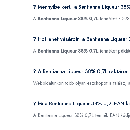
❓ Mennyibe kerül a Bentianna Liqueur 38
A
Bentianna Liqueur 38% 0,7L
terméket 7 293F
❓ Hol lehet vásárolni a Bentianna Liqueu
A
Bentianna Liqueur 38% 0,7L
terméket példá
❓ A Bentianna Liqueur 38% 0,7L raktáron
Weboldalunkon több olyan eszshopot is találsz, 
❓ Mi a Bentianna Liqueur 38% 0,7LEAN k
A Bentianna Liqueur 38% 0,7L termék EAN kódj