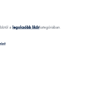
óbbtól a
legolcsóbb likőr
kategóriában.
int