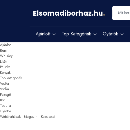
Elsomadiborhaz.hu
.
Ajánlott
Top Kategóriák
Gyártók
Ajánlott
Rum
Whiskey
Likőr
Pálinka
Konyak
Top kategóriák
Vodka
Vodka
Pezsgő
Bor
Tequila
Gyártók
Webáruházak
Magazin
Kapcsolat