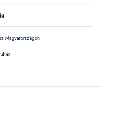
ig
ész Magyarországon
ruház