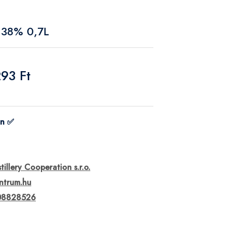
 38% 0,7L
293 Ft
on ✅
stillery Cooperation s.r.o.
ntrum.hu
08828526