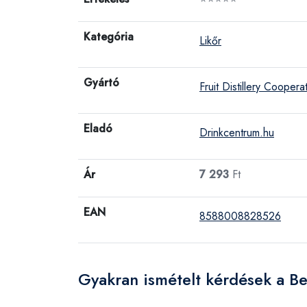
Kategória
Likőr
Gyártó
Fruit Distillery Cooperat
Eladó
Drinkcentrum.hu
Ár
7 293
Ft
EAN
8588008828526
Gyakran ismételt kérdések a B