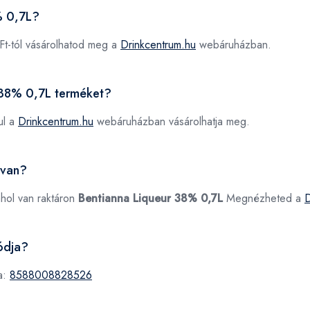
% 0,7L?
t-tól vásárolhatod meg a
Drinkcentrum.hu
webáruházban.
r 38% 0,7L terméket?
ul a
Drinkcentrum.hu
webáruházban vásárolhatja meg.
 van?
ahol van raktáron
Bentianna Liqueur 38% 0,7L
Megnézheted a
D
ódja?
a:
8588008828526