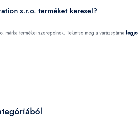
ration s.r.o. terméket keresel?
s.r.o. márka termékei szerepelnek. Tekintse meg a varázspárna
legjo
ategóriából