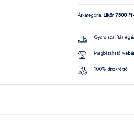
Árkategória
Likőr 7300 Ft-
:
Gyors szállítás eg
Megbízsható webá
100% diszkréció