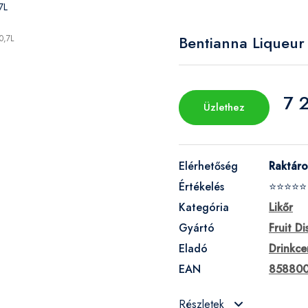
7L
Bentianna Liqueur
7 
Üzlethez
Elérhetőség
Raktár
Értékelés
⭐⭐⭐⭐⭐
Kategória
Likőr
Gyártó
Fruit Di
Eladó
Drinkce
EAN
85880
Részletek