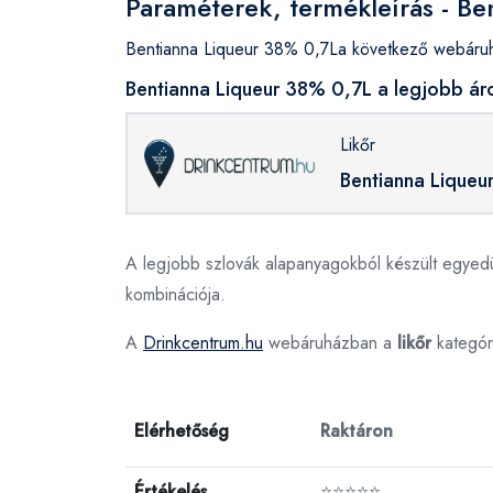
Paraméterek, termékleírás - B
Bentianna Liqueur 38% 0,7La következő webáruhá
Bentianna Liqueur 38% 0,7L a legjobb ár
Likőr
Bentianna Liqueu
A legjobb szlovák alapanyagokból készült egyedül
kombinációja.
A
Drinkcentrum.hu
webáruházban a
likőr
kategór
Elérhetőség
Raktáron
Értékelés
⭐⭐⭐⭐⭐