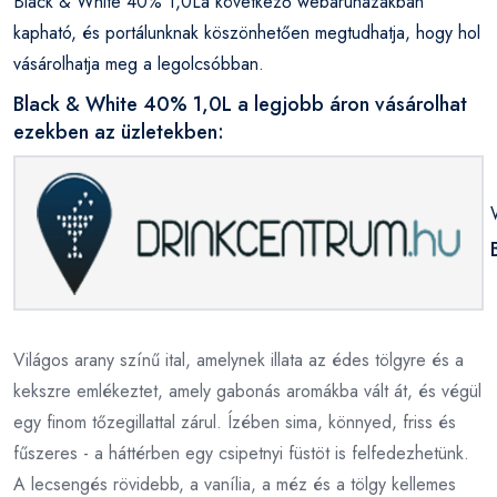
Black & White 40% 1,0La következő webáruházakban
kapható, és portálunknak köszönhetően megtudhatja, hogy hol
vásárolhatja meg a legolcsóbban.
Black & White 40% 1,0L a legjobb áron vásárolhat
ezekben az üzletekben:
Világos arany színű ital, amelynek illata az édes tölgyre és a
kekszre emlékeztet, amely gabonás aromákba vált át, és végül
egy finom tőzegillattal zárul. Ízében sima, könnyed, friss és
fűszeres - a háttérben egy csipetnyi füstöt is felfedezhetünk.
A lecsengés rövidebb, a vanília, a méz és a tölgy kellemes