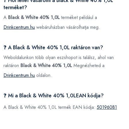
❓ Hol lehet vásárolni a Black & White 40% 1,0L
terméket?
A
Black & White 40% 1,0L
terméket például a
Drinkcentrum.hu
webáruházban vásárolhatja meg.
❓ A Black & White 40% 1,0L raktáron van?
Weboldalunkon több olyan eszshopot is találsz, ahol van
raktáron
Black & White 40% 1,0L
Megnézheted a
Drinkcentrum.hu
oldalon.
❓ Mi a Black & White 40% 1,0LEAN kódja?
A Black & White 40% 1,0L termék EAN kódja:
50196081