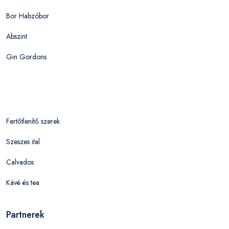
Bor Habzóbor
Abszint
Gin Gordons
Fertőtlenítő szerek
Szeszes ital
Calvados
Kávé és tea
Partnerek