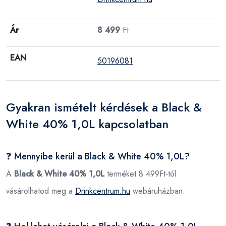
Ár
8 499
Ft
EAN
50196081
Gyakran ismételt kérdések a Black &
White 40% 1,0L kapcsolatban
❓ Mennyibe kerül a Black & White 40% 1,0L?
A
Black & White 40% 1,0L
terméket 8 499Ft-tól
vásárolhatod meg a
Drinkcentrum.hu
webáruházban.