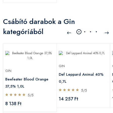
Csábító darabok a Gin
kategóriából
GIN
GIN
Def Leppard Animal 40%
Beefeater Blood Orange
0,7L
37,5% 1,0L
5/5
5/5
14 257 Ft
8 138 Ft