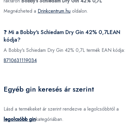
raktáron
Bobby's Schiedam Dry Gin 42% 0,7L
Megnézheted a
Drinkcentrum.hu
oldalon.
❓ Mi a Bobby's Schiedam Dry Gin 42% 0,7LEAN
kódja?
A Bobby's Schiedam Dry Gin 42% 0,7L termék EAN kódja:
8710631119034
Egyéb gin keresés ár szerint
Lásd a termékeket ár szerint rendezve a legolcsóbbtól a
legolcsóbb gin
kategóriában.