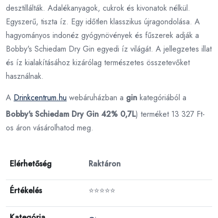
desztillálták. Adalékanyagok, cukrok és kivonatok nélkül.
Egyszerű, tiszta íz. Egy időtlen klasszikus újragondolása. A
hagyományos indonéz gyógynövények és fűszerek adják a
Bobby's Schiedam Dry Gin egyedi íz világát. A jellegzetes illat
és íz kialakításához kizárólag természetes összetevőket
használnak.
A
Drinkcentrum.hu
webáruházban a
gin
kategóriából a
Bobby's Schiedam Dry Gin 42% 0,7L
) terméket 13 327 Ft-
os áron vásárolhatod meg.
Elérhetőség
Raktáron
Értékelés
⭐⭐⭐⭐⭐
Kategória