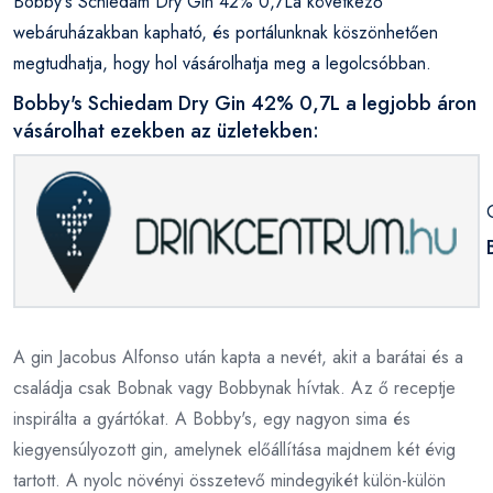
Bobby's Schiedam Dry Gin 42% 0,7La következő
webáruházakban kapható, és portálunknak köszönhetően
megtudhatja, hogy hol vásárolhatja meg a legolcsóbban.
Bobby's Schiedam Dry Gin 42% 0,7L a legjobb áron
vásárolhat ezekben az üzletekben:
A gin Jacobus Alfonso után kapta a nevét, akit a barátai és a
családja csak Bobnak vagy Bobbynak hívtak. Az ő receptje
inspirálta a gyártókat. A Bobby's, egy nagyon sima és
kiegyensúlyozott gin, amelynek előállítása majdnem két évig
tartott. A nyolc növényi összetevő mindegyikét külön-külön