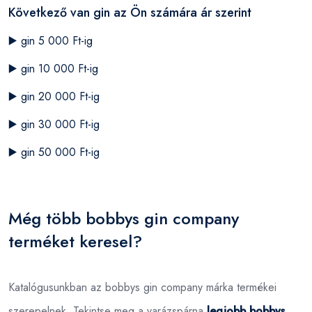
Következő van gin az Ön számára ár szerint
▶️
gin 5 000 Ft-ig
▶️
gin 10 000 Ft-ig
▶️
gin 20 000 Ft-ig
▶️
gin 30 000 Ft-ig
▶️
gin 50 000 Ft-ig
Még több bobbys gin company
terméket keresel?
Katalógusunkban az bobbys gin company márka termékei
szerepelnek. Tekintse meg a varázspárna
legjobb bobbys