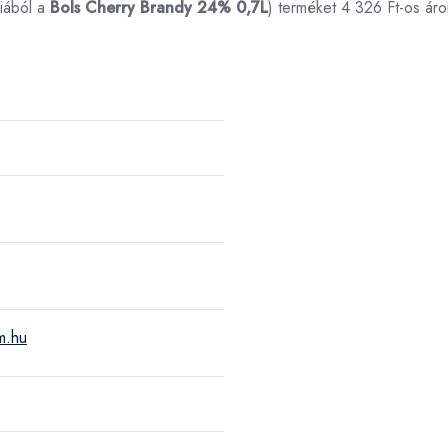
iából a
Bols Cherry Brandy 24% 0,7L
) terméket 4 326 Ft-os ár
m.hu