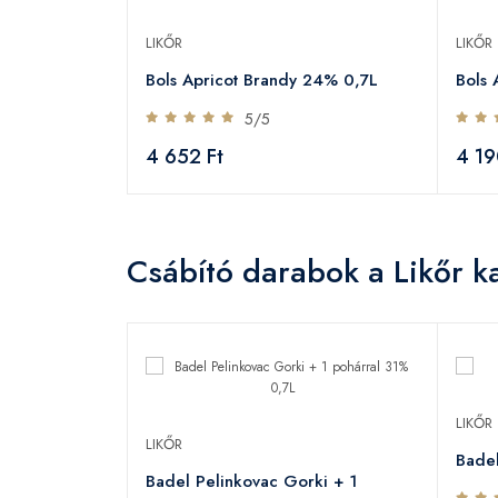
LIKŐR
LIKŐR
Bols Apricot Brandy 24% 0,7L
Bols 
5/5
4 652 Ft
4 19
Csábító darabok a Likőr k
LIKŐR
LIKŐR
Badel
Badel Pelinkovac Gorki + 1