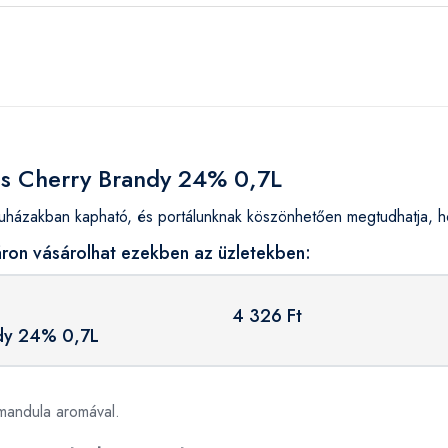
ols Cherry Brandy 24% 0,7L
házakban kapható, és portálunknak köszönhetően megtudhatja, ho
ron vásárolhat ezekben az üzletekben:
4 326 Ft
ndy 24% 0,7L
 mandula aromával.