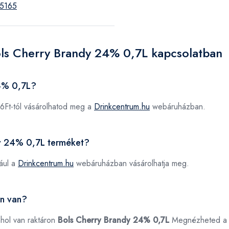
5165
ols Cherry Brandy 24% 0,7L kapcsolatban
24% 0,7L?
6Ft-tól vásárolhatod meg a
Drinkcentrum.hu
webáruházban.
dy 24% 0,7L terméket?
ául a
Drinkcentrum.hu
webáruházban vásárolhatja meg.
on van?
ahol van raktáron
Bols Cherry Brandy 24% 0,7L
Megnézheted 