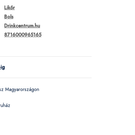
Likőr
Bols
Drinkcentrum.hu
8716000965165
-ig
ész Magyarországon
ruház