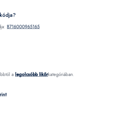
 kódja?
dja:
8716000965165
óbbtól a
legolcsóbb likőr
kategóriában.
int