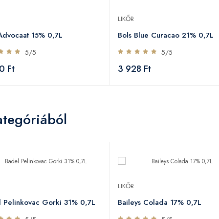
LIKŐR
Advocaat 15% 0,7L
Bols Blue Curacao 21% 0,7L
5/5
5/5
0 Ft
3 928 Ft
ategóriából
LIKŐR
 Pelinkovac Gorki 31% 0,7L
Baileys Colada 17% 0,7L