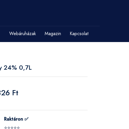
Webáruházak
Magazin
Kapcsolat
y 24% 0,7L
326 Ft
Raktáron ✅
⭐⭐⭐⭐⭐