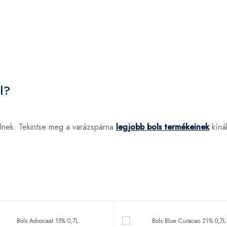
l?
lnek. Tekintse meg a varázspárna
legjobb bols termékeinek
kínál