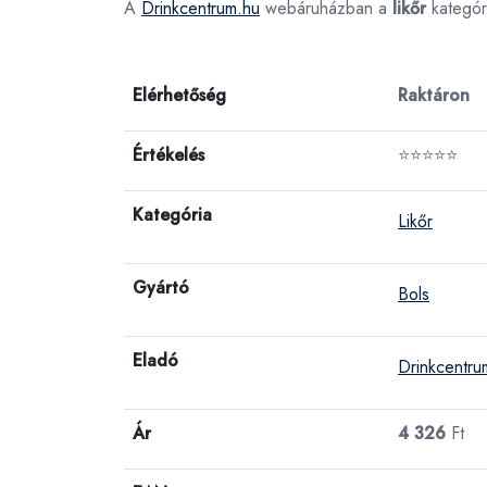
A
Drinkcentrum.hu
webáruházban a
likőr
kategór
Elérhetőség
Raktáron
Értékelés
⭐⭐⭐⭐⭐
Kategória
Likőr
Gyártó
Bols
Eladó
Drinkcentru
Ár
4 326
Ft