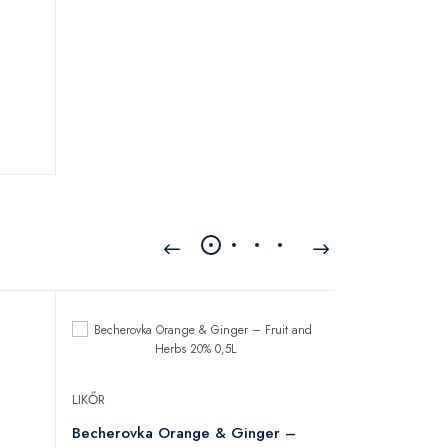
LIKŐR
LIKŐR
Bentianna Liq
Becherovka Orange & Ginger –
38% 0,7L