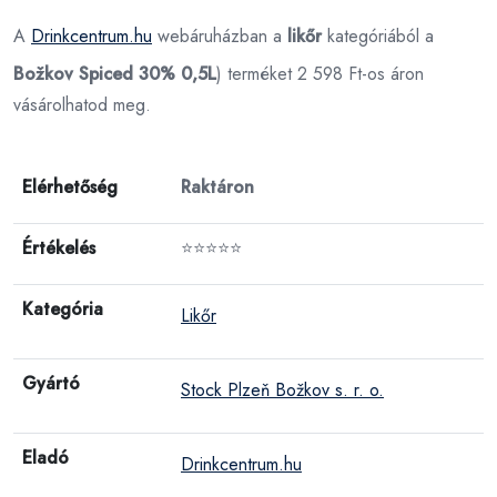
A
Drinkcentrum.hu
webáruházban a
likőr
kategóriából a
Božkov Spiced 30% 0,5L
) terméket 2 598 Ft-os áron
vásárolhatod meg.
Elérhetőség
Raktáron
Értékelés
⭐⭐⭐⭐⭐
Kategória
Likőr
Gyártó
Stock Plzeň Božkov s. r. o.
Eladó
Drinkcentrum.hu