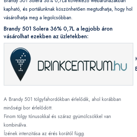
Brandy 501 Solera 36% 0,7La következő webáruházakban
kapható, és portálunknak köszönhetően megtudhatja, hogy hol
vásárolhatja meg a legolcsóbban.
Brandy 501 Solera 36% 0,7L a legjobb áron
vásárolhat ezekben az üzletekben:
A Brandy 501 tölgyfahordókban érlelődik, ahol korábban
minőségi bor érlelődött.
Finom tölgy tónusokkal és száraz gyümölcsökkel van
kombinálva.
Ízének intenzitása az érés korától függ.