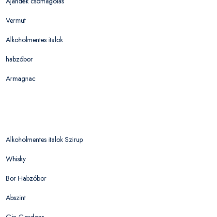
Ajándék csomagolás
Vermut
Alkoholmentes italok
habzóbor
Armagnac
Alkoholmentes italok Szirup
Whisky
Bor Habzóbor
Abszint
Gin Gordons