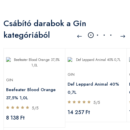
Csábító darabok a Gin
kategóriából
GIN
GIN
Def Leppard Animal 40%
Beefeater Blood Orange
0,7L
37,5% 1,0L
5/5
5/5
14 257 Ft
8 138 Ft