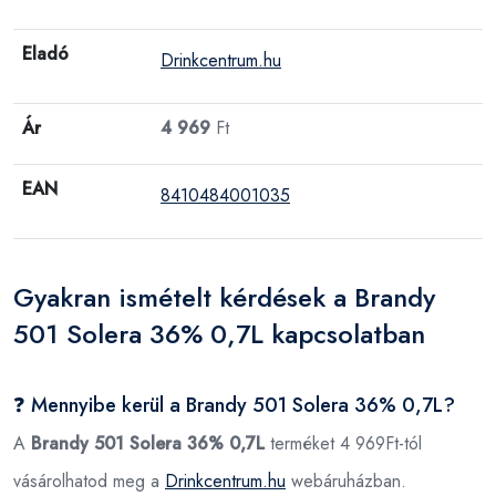
Eladó
Drinkcentrum.hu
Ár
4 969
Ft
EAN
8410484001035
Gyakran ismételt kérdések a Brandy
501 Solera 36% 0,7L kapcsolatban
❓ Mennyibe kerül a Brandy 501 Solera 36% 0,7L?
A
Brandy 501 Solera 36% 0,7L
terméket 4 969Ft-tól
vásárolhatod meg a
Drinkcentrum.hu
webáruházban.