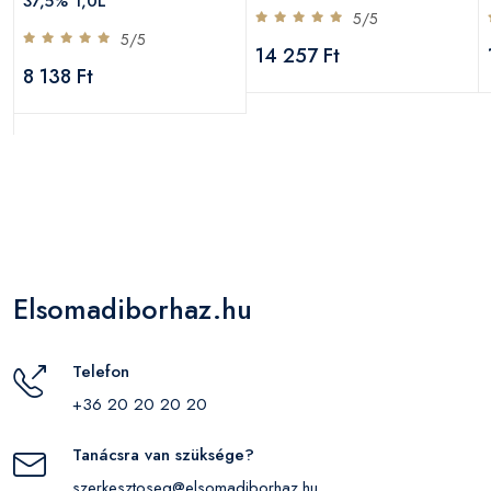
37,5% 1,0L
5/5
5/5
14 257 Ft
8 138 Ft
Elsomadiborhaz.hu
Telefon
+36 20 20 20 20
Tanácsra van szüksége?
szerkesztoseg@elsomadiborhaz.hu