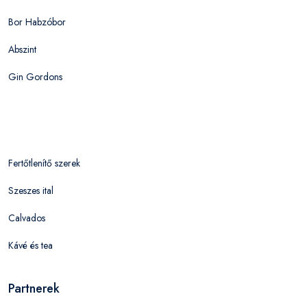
Bor Habzóbor
Abszint
Gin Gordons
Fertőtlenítő szerek
Szeszes ital
Calvados
Kávé és tea
Partnerek