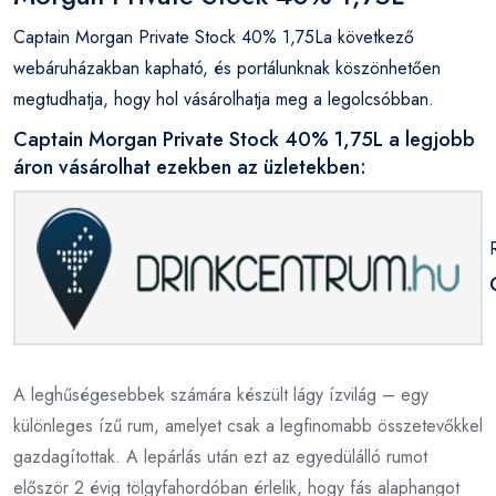
Captain Morgan Private Stock 40% 1,75La következő
webáruházakban kapható, és portálunknak köszönhetően
megtudhatja, hogy hol vásárolhatja meg a legolcsóbban.
Captain Morgan Private Stock 40% 1,75L a legjobb
áron vásárolhat ezekben az üzletekben:
A leghűségesebbek számára készült lágy ízvilág – egy
különleges ízű rum, amelyet csak a legfinomabb összetevőkkel
gazdagítottak. A lepárlás után ezt az egyedülálló rumot
először 2 évig tölgyfahordóban érlelik, hogy fás alaphangot