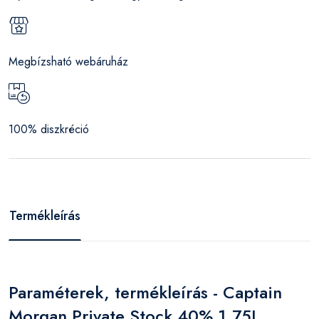
Megbízsható webáruház
100% diszkréció
Termékleírás
Paraméterek, termékleírás - Captain
Morgan Private Stock 40% 1,75L