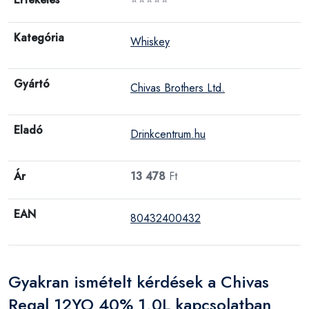
Kategória
Whiskey
Gyártó
Chivas Brothers Ltd.
Eladó
Drinkcentrum.hu
Ár
13 478
Ft
EAN
80432400432
Gyakran ismételt kérdések a Chivas
Regal 12YO 40% 1,0L kapcsolatban