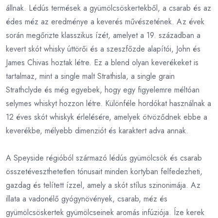
állnak. Lédús termések a gyümölcsöskertekből, a csarab és az
édes méz az eredménye a keverés művészetének. Az évek
során megőrizte klasszikus ízét, amelyet a 19. században a
kevert skót whisky úttörői és a szeszfőzde alapítói, John és
James Chivas hoztak létre. Ez a blend olyan keverékeket is
tartalmaz, mint a single malt Strathisla, a single grain
Strathclyde és még egyebek, hogy egy figyelemre méltóan
selymes whiskyt hozzon létre. Különféle hordókat használnak a
12 éves skót whiskyk érlelésére, amelyek ötvöződnek ebbe a
keverékbe, mélyebb dimenziót és karaktert adva annak.
A Speyside régióból származó lédús gyümölcsök és csarab
összetéveszthetetlen tónusait minden kortyban felfedezheti,
gazdag és telített ízzel, amely a skót stílus szinonimája. Az
illata a vadonélő gyógynövények, csarab, méz és
gyümölcsöskertek gyümölcseinek aromás infúziója. Íze kerek