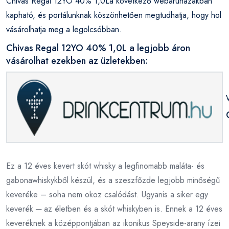
Chivas Regal 12YO 40% 1,0La következő webáruházakban
kapható, és portálunknak köszönhetően megtudhatja, hogy hol
vásárolhatja meg a legolcsóbban.
Chivas Regal 12YO 40% 1,0L a legjobb áron
vásárolhat ezekben az üzletekben:
Ez a 12 éves kevert skót whisky a legfinomabb maláta- és
gabonawhiskykből készül, és a szeszfőzde legjobb minőségű
keveréke – soha nem okoz csalódást. Ugyanis a siker egy
keverék ─ az életben és a skót whiskyben is. Ennek a 12 éves
keveréknek a középpontjában az ikonikus Speyside-arany ízei