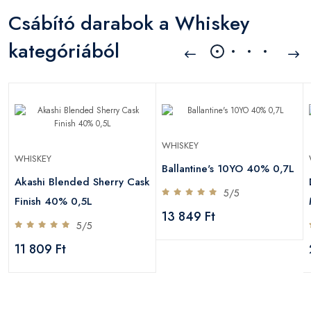
Csábító darabok a Whiskey
kategóriából
WHISKEY
WHISKEY
Ballantine's 10YO 40% 0,7L
Akashi Blended Sherry Cask
5/5
Finish 40% 0,5L
13 849 Ft
5/5
11 809 Ft