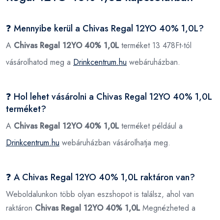
❓ Mennyibe kerül a Chivas Regal 12YO 40% 1,0L?
A
Chivas Regal 12YO 40% 1,0L
terméket 13 478Ft-tól
vásárolhatod meg a
Drinkcentrum.hu
webáruházban.
❓ Hol lehet vásárolni a Chivas Regal 12YO 40% 1,0L
terméket?
A
Chivas Regal 12YO 40% 1,0L
terméket például a
Drinkcentrum.hu
webáruházban vásárolhatja meg.
❓ A Chivas Regal 12YO 40% 1,0L raktáron van?
Weboldalunkon több olyan eszshopot is találsz, ahol van
raktáron
Chivas Regal 12YO 40% 1,0L
Megnézheted a