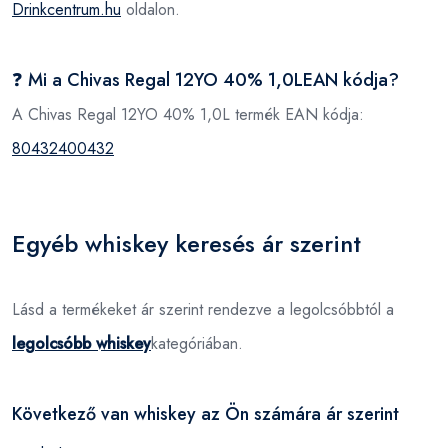
Drinkcentrum.hu
oldalon.
❓ Mi a Chivas Regal 12YO 40% 1,0LEAN kódja?
A Chivas Regal 12YO 40% 1,0L termék EAN kódja:
80432400432
Egyéb whiskey keresés ár szerint
Lásd a termékeket ár szerint rendezve a legolcsóbbtól a
legolcsóbb whiskey
kategóriában.
Következő van whiskey az Ön számára ár szerint