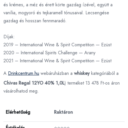
és krémes, a méz és érett körte gazdag ízével, együtt a
vanília, mogyoró és tejkaramell tónusaival. Lecsengése
gazdag és hosszan fennmaradó.
Díjak:
2019 – International Wine & Spirit Competition — Ezüst
2020 – International Spirits Challenge — Arany
2021 – International Wine & Spirit Competition — Ezüst
A
Drinkcentrum.hu
webáruházban a
whiskey
kategóriából a
Chivas Regal 12YO 40% 1,0L
) terméket 13 478 Ft-os áron
vásárolhatod meg.
Elérhetőség
Raktáron
Értékelés
⭐⭐⭐⭐⭐