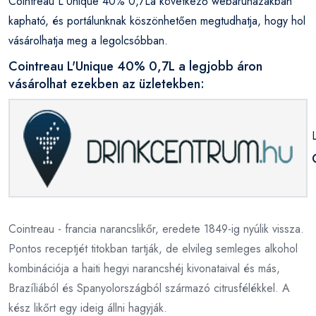
Cointreau L'Unique 40% 0,7La következő webáruházakban
kapható, és portálunknak köszönhetően megtudhatja, hogy hol
vásárolhatja meg a legolcsóbban.
Cointreau L'Unique 40% 0,7L a legjobb áron
vásárolhat ezekben az üzletekben:
Cointreau - francia narancslikőr, eredete 1849-ig nyúlik vissza.
Pontos receptjét titokban tartják, de elvileg semleges alkohol
kombinációja a haiti hegyi narancshéj kivonataival és más,
Brazíliából és Spanyolországból származó citrusfélékkel. A
kész likőrt egy ideig állni hagyják.