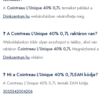
A
Cointreau L'Unique 40% 0,7L
terméket például a
Drinkcentrum.hu
webáruházban vásárolhatja meg.
❓ A Cointreau L'Unique 40% 0,7L raktáron van?
Weboldalunkon több olyan eszshopot is találsz, ahol van
raktáron
Cointreau L'Unique 40% 0,7L
Megnézheted a
Drinkcentrum.hu
oldalon.
❓ Mi a Cointreau L'Unique 40% 0,7LEAN kódja?
A Cointreau L'Unique 40% 0,7L termék EAN kódja:
3035542004206