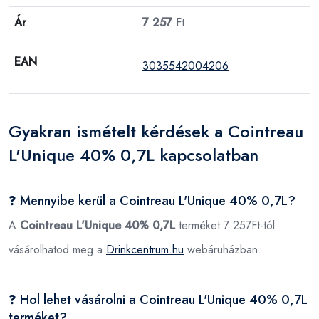
Ár
7 257
Ft
EAN
3035542004206
Gyakran ismételt kérdések a Cointreau
L'Unique 40% 0,7L kapcsolatban
❓ Mennyibe kerül a Cointreau L'Unique 40% 0,7L?
A
Cointreau L'Unique 40% 0,7L
terméket 7 257Ft-tól
vásárolhatod meg a
Drinkcentrum.hu
webáruházban.
❓ Hol lehet vásárolni a Cointreau L'Unique 40% 0,7L
terméket?