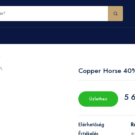
L
Copper Horse 40
5 
Üzlethez
Elérhetőség
R
Értékelés
⭐