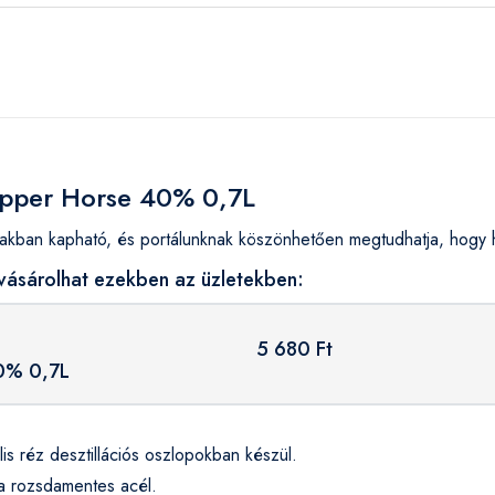
Copper Horse 40% 0,7L
an kapható, és portálunknak köszönhetően megtudhatja, hogy ho
ásárolhat ezekben az üzletekben:
5 680 Ft
0% 0,7L
 réz desztillációs oszlopokban készül.
t a rozsdamentes acél.