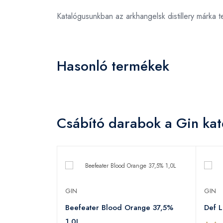
Katalógusunkban az arkhangelsk distillery márka
Hasonló termékek
Csábító darabok a Gin kat
GIN
GIN
Beefeater Blood Orange 37,5%
Def 
jándékdoboz
1,0L