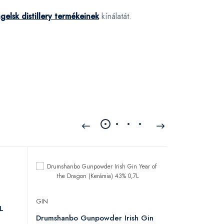
elsk distillery termékeinek
kínálatát.
GIN
GIN
L
Generous 44
Drumshanbo Gunpowder Irish Gin