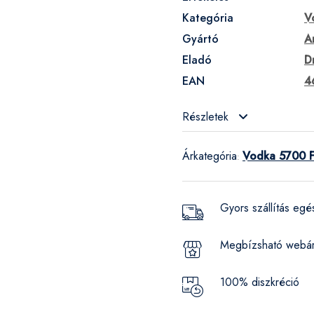
Kategória
V
Gyártó
A
Eladó
D
EAN
4
Részletek
Árkategória
Vodka 5700 F
:
Gyors szállítás eg
Megbízsható webá
100% diszkréció