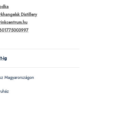
odka
rkhangelsk Distillery
rinkcentrum.hu
601775003997
t-ig
ész Magyarországon
ruház