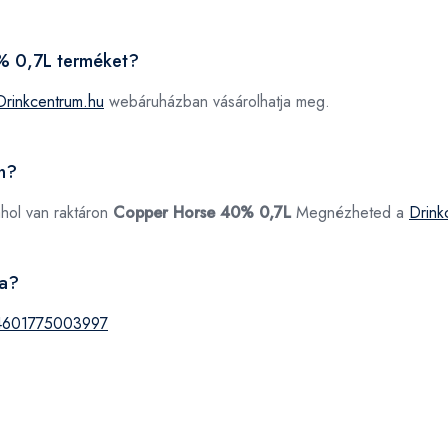
0% 0,7L terméket?
Drinkcentrum.hu
webáruházban vásárolhatja meg.
n?
ahol van raktáron
Copper Horse 40% 0,7L
Megnézheted a
Drink
ja?
4601775003997