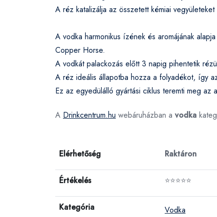
A réz katalizálja az összetett kémiai vegyületeket
A vodka harmonikus ízének és aromájának alapj
Copper Horse.
A vodkát palackozás előtt 3 napig pihentetik réz
A réz ideális állapotba hozza a folyadékot, így 
Ez az egyedülálló gyártási ciklus teremti meg az 
A
Drinkcentrum.hu
webáruházban a
vodka
kateg
Elérhetőség
Raktáron
Értékelés
⭐⭐⭐⭐⭐
Kategória
Vodka