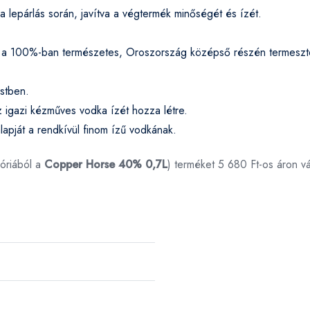
 a lepárlás során, javítva a végtermék minőségét és ízét.
a a 100%-ban természetes, Oroszország középső részén termeszt
üstben.
az igazi kézműves vodka ízét hozza létre.
alapját a rendkívül finom ízű vodkának.
óriából a
Copper Horse 40% 0,7L
) terméket 5 680 Ft-os áron v