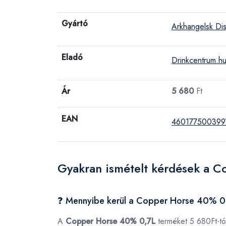
Gyártó
Arkhangelsk Dist
Eladó
Drinkcentrum.h
Ár
5 680
Ft
EAN
460177500399
Gyakran ismételt kérdések a 
❓ Mennyibe kerül a Copper Horse 40% 0
A
Copper Horse 40% 0,7L
terméket 5 680Ft-tó