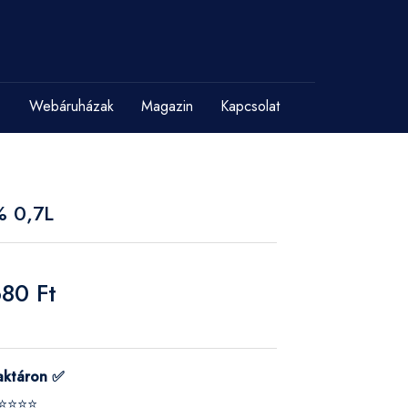
Webáruházak
Magazin
Kapcsolat
% 0,7L
680 Ft
aktáron ✅
⭐⭐⭐⭐