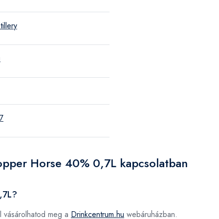
illery
u
7
Copper Horse 40% 0,7L kapcsolatban
,7L?
l vásárolhatod meg a
Drinkcentrum.hu
webáruházban.