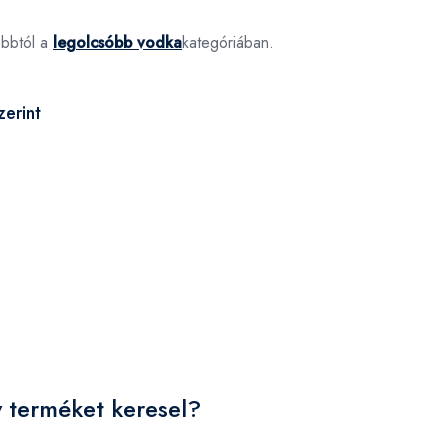
óbbtól a
legolcsóbb vodka
kategóriában.
erint
y terméket keresel?