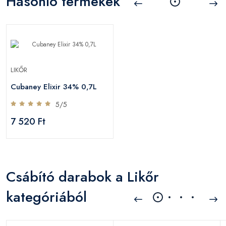
Hasonló termékek
LIKŐR
Cubaney Elixir 34% 0,7L
5/5
7 520 Ft
Csábító darabok a Likőr
kategóriából