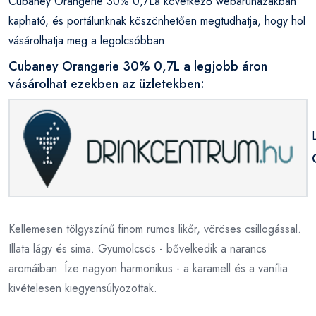
Cubaney Orangerie 30% 0,7La következő webáruházakban
kapható, és portálunknak köszönhetően megtudhatja, hogy hol
vásárolhatja meg a legolcsóbban.
Cubaney Orangerie 30% 0,7L a legjobb áron
vásárolhat ezekben az üzletekben:
Kellemesen tölgyszínű finom rumos likőr, vöröses csillogással.
Illata lágy és sima. Gyümölcsös - bővelkedik a narancs
aromáiban. Íze nagyon harmonikus - a karamell és a vanília
kivételesen kiegyensúlyozottak.