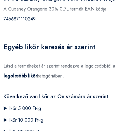
A Cubaney Orangerie 30% 0,7L termék EAN kódja:
7466871110249
Egyéb likőr keresés ár szerint
Lásd a termékeket ár szerint rendezve a legolcsóbbtól a
legolcsóbb likőr
kategóriában.
Következő van likőr az Ön számára ár szerint
▶️
likőr 5 000 Ft-ig
▶️
likőr 10 000 Ft-ig