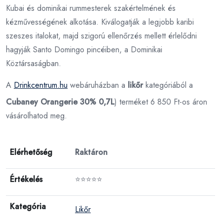
Kubai és dominikai rummesterek szakértelmének és
kézművességének alkotása. Kiválogatják a legjobb karibi
szeszes italokat, majd szigorú ellenőrzés mellett érlelődni
hagyják Santo Domingo pincéiben, a Dominikai
Köztársaságban.
A
Drinkcentrum.hu
webáruházban a
likőr
kategóriából a
Cubaney Orangerie 30% 0,7L
) terméket 6 850 Ft-os áron
vásárolhatod meg.
Elérhetőség
Raktáron
Értékelés
⭐⭐⭐⭐⭐
Kategória
Likőr