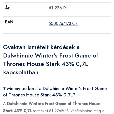
Ár
61 276
Ft
EAN
5000267173757
Gyakran ismételt kérdések a
Dalwhinnie Winter's Frost Game of
Thrones House Stark 43% 0,7L
kapcsolatban
❓ Mennyibe kerül a Dalwhinnie Winter's Frost Game
of Thrones House Stark 43% 0,7L?
A
Dalwhinnie Winter's Frost Game of Thrones House
Stark 43% 0,7L
terméket 61 276Ft-tól vásárolhatod meg a