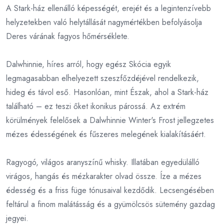
A Stark-ház ellenálló képességét, erejét és a legintenzívebb
helyzetekben való helytállását nagymértékben befolyásolja
Deres várának fagyos hőmérséklete.
Dalwhinnie, híres arról, hogy egész Skócia egyik
legmagasabban elhelyezett szeszfőzdéjével rendelkezik,
hideg és távol eső. Hasonlóan, mint Észak, ahol a Stark-ház
található – ez teszi őket ikonikus párossá. Az extrém
körülmények felelősek a Dalwhinnie Winter's Frost jellegzetes
mézes édességének és fűszeres melegének kialakításáért.
Ragyogó, világos aranyszínű whisky. Illatában egyedülálló
virágos, hangás és mézkarakter olvad össze. Íze a mézes
édesség és a friss füge tónusaival kezdődik. Lecsengésében
feltárul a finom malátásság és a gyümölcsös sütemény gazdag
jegyei.