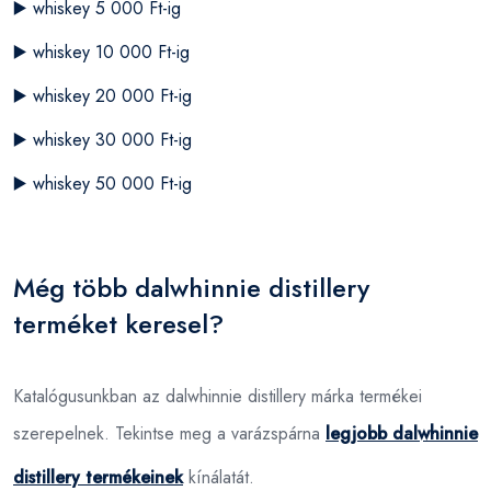
▶️
whiskey 5 000 Ft-ig
▶️
whiskey 10 000 Ft-ig
▶️
whiskey 20 000 Ft-ig
▶️
whiskey 30 000 Ft-ig
▶️
whiskey 50 000 Ft-ig
Még több dalwhinnie distillery
terméket keresel?
Katalógusunkban az dalwhinnie distillery márka termékei
szerepelnek. Tekintse meg a varázspárna
legjobb dalwhinnie
distillery termékeinek
kínálatát.