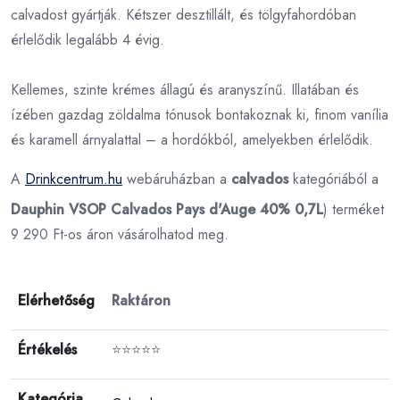
calvadost gyártják. Kétszer desztillált, és tölgyfahordóban
érlelődik legalább 4 évig.
Kellemes, szinte krémes állagú és aranyszínű. Illatában és
ízében gazdag zöldalma tónusok bontakoznak ki, finom vanília
és karamell árnyalattal – a hordókból, amelyekben érlelődik.
A
Drinkcentrum.hu
webáruházban a
calvados
kategóriából a
Dauphin VSOP Calvados Pays d'Auge 40% 0,7L
) terméket
9 290 Ft-os áron vásárolhatod meg.
Elérhetőség
Raktáron
Értékelés
⭐⭐⭐⭐⭐
Kategória