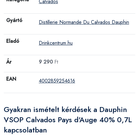
Calvados
Gyártó
Distillerie Normande Du Calvados Dauphin
Eladó
Drinkcentrum.hu
Ár
9 290
Ft
EAN
4002859254616
Gyakran ismételt kérdések a Dauphin
VSOP Calvados Pays d'Auge 40% 0,7L
kapcsolatban