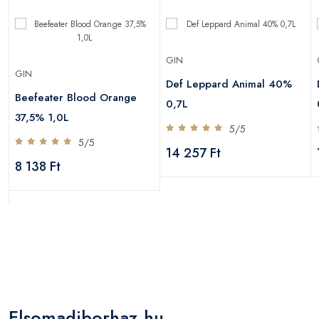
GIN
GIN
Def Leppard Animal 40%
Beefeater Blood Orange
0,7L
37,5% 1,0L
5/5
5/5
14 257 Ft
8 138 Ft
Elsomadiborhaz.hu