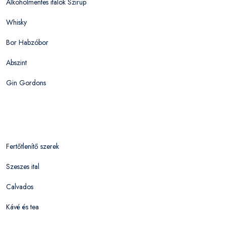
Alkoholmentes italok Szirup
Whisky
Bor Habzóbor
Abszint
Gin Gordons
Fertőtlenítő szerek
Szeszes ital
Calvados
Kávé és tea