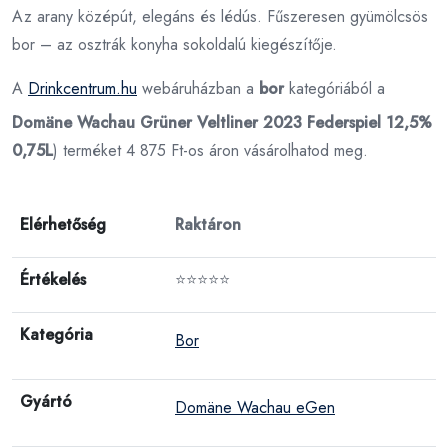
Az arany középút, elegáns és lédús. Fűszeresen gyümölcsös
bor – az osztrák konyha sokoldalú kiegészítője.
A
Drinkcentrum.hu
webáruházban a
bor
kategóriából a
Domäne Wachau Grüner Veltliner 2023 Federspiel 12,5%
0,75L
) terméket 4 875 Ft-os áron vásárolhatod meg.
Elérhetőség
Raktáron
Értékelés
⭐⭐⭐⭐⭐
Kategória
Bor
Gyártó
Domäne Wachau eGen