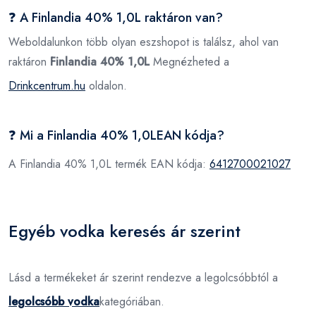
❓ A Finlandia 40% 1,0L raktáron van?
Weboldalunkon több olyan eszshopot is találsz, ahol van
raktáron
Finlandia 40% 1,0L
Megnézheted a
Drinkcentrum.hu
oldalon.
❓ Mi a Finlandia 40% 1,0LEAN kódja?
A Finlandia 40% 1,0L termék EAN kódja:
6412700021027
Egyéb vodka keresés ár szerint
Lásd a termékeket ár szerint rendezve a legolcsóbbtól a
legolcsóbb vodka
kategóriában.