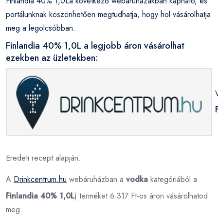
Finlandia 40% 1,0La következő webáruházakban kapható, és
portálunknak köszönhetően megtudhatja, hogy hol vásárolhatja
meg a legolcsóbban.
Finlandia 40% 1,0L a legjobb áron vásárolhat
ezekben az üzletekben:
Eredeti recept alapján.
A
Drinkcentrum.hu
webáruházban a
vodka
kategóriából a
Finlandia 40% 1,0L
) terméket 6 317 Ft-os áron vásárolhatod
meg.