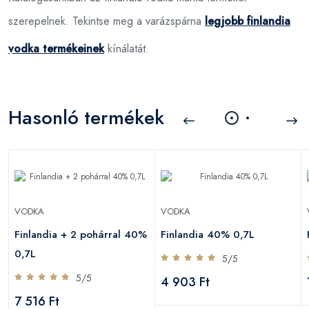
szerepelnek. Tekintse meg a varázspárna
legjobb finlandia
vodka termékeinek
kínálatát.
Hasonló termékek
VODKA
VODKA
Finlandia + 2 pohárral 40%
Finlandia 40% 0,7L
0,7L
5/5
5/5
4 903 Ft
7 516 Ft