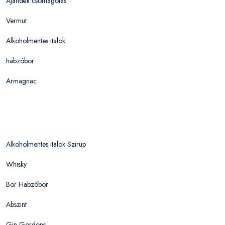
Ajándék csomagolás
Vermut
Alkoholmentes italok
habzóbor
Armagnac
Alkoholmentes italok Szirup
Whisky
Bor Habzóbor
Abszint
Gin Gordons