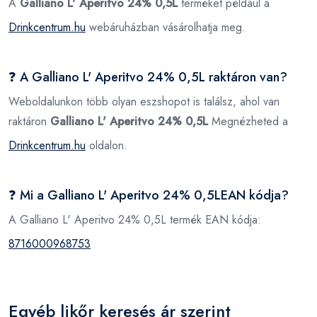
A
Galliano L' Aperitvo 24% 0,5L
terméket például a
Drinkcentrum.hu
webáruházban vásárolhatja meg.
❓ A Galliano L' Aperitvo 24% 0,5L raktáron van?
Weboldalunkon több olyan eszshopot is találsz, ahol van
raktáron
Galliano L' Aperitvo 24% 0,5L
Megnézheted a
Drinkcentrum.hu
oldalon.
❓ Mi a Galliano L' Aperitvo 24% 0,5LEAN kódja?
A Galliano L' Aperitvo 24% 0,5L termék EAN kódja:
8716000968753
Egyéb likőr keresés ár szerint