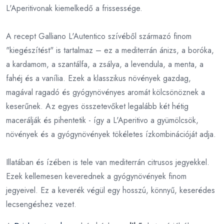
L'Aperitivonak kiemelkedő a frissessége.
A recept Galliano L'Autentico szívéből származó finom
"kiegészítést" is tartalmaz – ez a mediterrán ánizs, a boróka,
a kardamom, a szantálfa, a zsálya, a levendula, a menta, a
fahéj és a vanília. Ezek a klasszikus növények gazdag,
magával ragadó és gyógynövényes aromát kölcsönöznek a
keserűnek. Az egyes összetevőket legalább két hétig
macerálják és pihentetik - így a L'Aperitivo a gyümölcsök,
növények és a gyógynövények tökéletes ízkombinációját adja.
Illatában és ízében is tele van mediterrán citrusos jegyekkel.
Ezek kellemesen keverednek a gyógynövények finom
jegyeivel. Ez a keverék végül egy hosszú, könnyű, keserédes
lecsengéshez vezet.