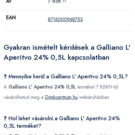
Ár
7 858
Ft
EAN
8716000968753
Gyakran ismételt kérdések a Galliano L'
Aperitvo 24% 0,5L kapcsolatban
❓ Mennyibe kerül a Galliano L' Aperitvo 24% 0,5L?
A
Galliano L' Aperitvo 24% 0,5L
terméket 7 858Ft-tól
vásárolhatod meg a
Drinkcentrum.hu
webáruházban.
❓ Hol lehet vásárolni a Galliano L' Aperitvo 24%
0,5L terméket?