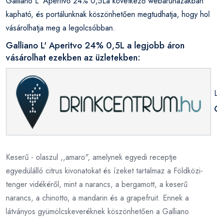
Galliano L' Aperitvo 24% 0,5La következő webáruházakban
kapható, és portálunknak köszönhetően megtudhatja, hogy hol
vásárolhatja meg a legolcsóbban.
Galliano L' Aperitvo 24% 0,5L a legjobb áron
vásárolhat ezekben az üzletekben:
Keserű - olaszul ,,amaro", amelynek egyedi receptje
egyedülálló citrus kivonatokat és ízeket tartalmaz a Földközi-
tenger vidékéről, mint a narancs, a bergamott, a keserű
narancs, a chinotto, a mandarin és a grapefruit. Ennek a
látványos gyümölcskeveréknek köszönhetően a Galliano