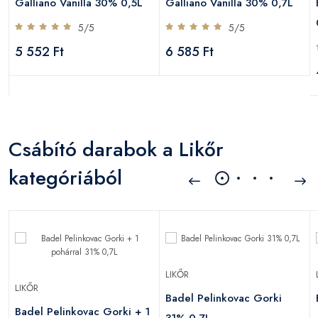
Galliano Vanilla 30% 0,5L
Galliano Vanilla 30% 0,7L
5/5
5/5
5 552 Ft
6 585 Ft
Csábító darabok a Likőr
kategóriából
LIKŐR
LIKŐR
Badel Pelinkovac Gorki
Badel Pelinkovac Gorki + 1
31% 0,7L