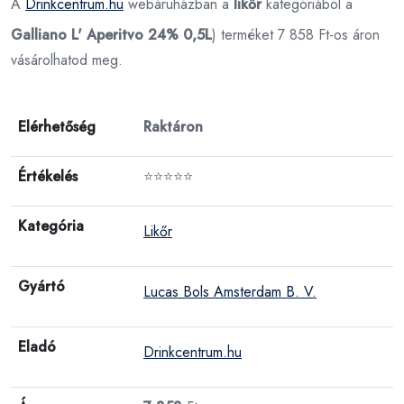
A
Drinkcentrum.hu
webáruházban a
likőr
kategóriából a
Galliano L' Aperitvo 24% 0,5L
) terméket 7 858 Ft-os áron
vásárolhatod meg.
Elérhetőség
Raktáron
Értékelés
⭐⭐⭐⭐⭐
Kategória
Likőr
Gyártó
Lucas Bols Amsterdam B. V.
Eladó
Drinkcentrum.hu