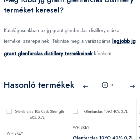
terméket keresel?
Katalógusunkban az jg grant glenfarclas distillery márka
termékei szerepelnek. Tekintse meg a varázspárna
legjobb jg
grant glenfarclas distillery termékeinek
kínálatát.
Hasonló termékek
WHISKEY
WHISKEY
L
Glenfarclas 10YO 40% 0,7L