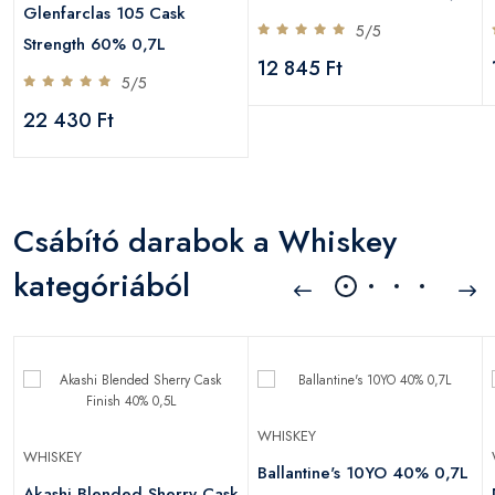
Glenfarclas 105 Cask
5/5
Strength 60% 0,7L
12 845 Ft
5/5
22 430 Ft
Csábító darabok a Whiskey
kategóriából
WHISKEY
WHISKEY
Ballantine's 10YO 40% 0,7L
Akashi Blended Sherry Cask