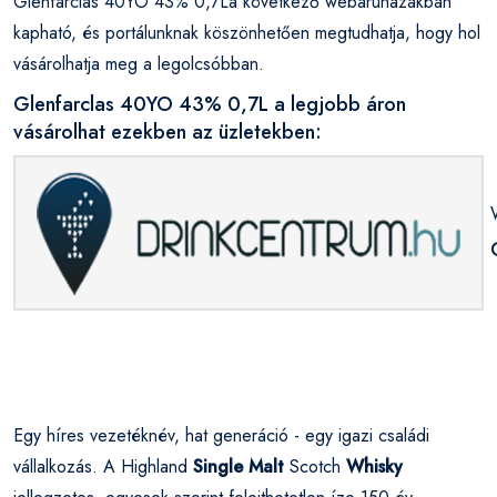
Glenfarclas 40YO 43% 0,7La következő webáruházakban
kapható, és portálunknak köszönhetően megtudhatja, hogy hol
vásárolhatja meg a legolcsóbban.
Glenfarclas 40YO 43% 0,7L a legjobb áron
vásárolhat ezekben az üzletekben:
Egy híres vezetéknév, hat generáció - egy igazi családi
vállalkozás. A Highland
Single Malt
Scotch
Whisky