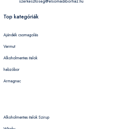
szerkesztoseg@elsomadiborhaz.hu
Top kategóriák
Ajándék csomagolás
Vermut
Alkoholmentes italok
habzóbor
Armagnac
Alkoholmentes italok Szirup
Whisky