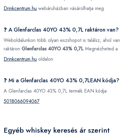
Drinkcentrum.hu
webáruházban vásárolhatja meg.
❓ A Glenfarclas 40YO 43% 0,7L raktáron van?
Weboldalunkon több olyan eszshopot is találsz, ahol van
raktáron
Glenfarclas 40YO 43% 0,7L
Megnézheted a
Drinkcentrum.hu
oldalon.
❓ Mi a Glenfarclas 40YO 43% 0,7LEAN kódja?
A Glenfarclas 40YO 43% 0,7L termék EAN kódja:
5018066094067
Egyéb whiskey keresés ár szerint