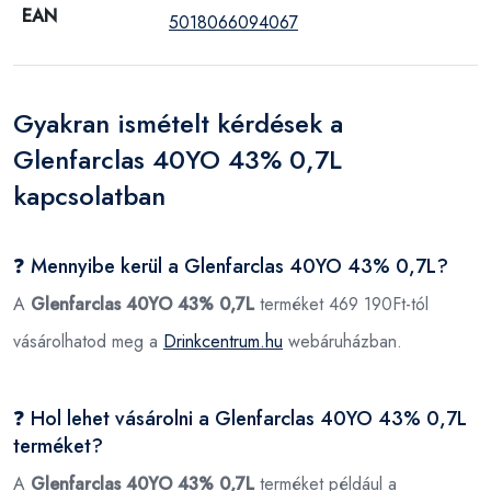
EAN
5018066094067
Gyakran ismételt kérdések a
Glenfarclas 40YO 43% 0,7L
kapcsolatban
❓ Mennyibe kerül a Glenfarclas 40YO 43% 0,7L?
A
Glenfarclas 40YO 43% 0,7L
terméket 469 190Ft-tól
vásárolhatod meg a
Drinkcentrum.hu
webáruházban.
❓ Hol lehet vásárolni a Glenfarclas 40YO 43% 0,7L
terméket?
A
Glenfarclas 40YO 43% 0,7L
terméket például a