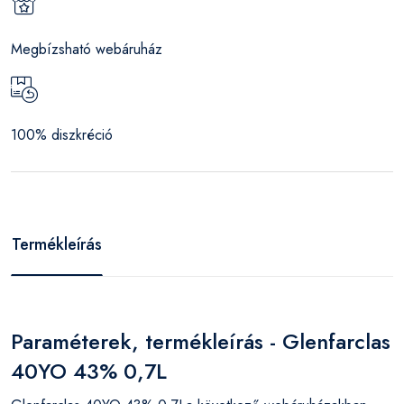
Megbízsható webáruház
100% diszkréció
Termékleírás
Paraméterek, termékleírás - Glenfarclas
40YO 43% 0,7L