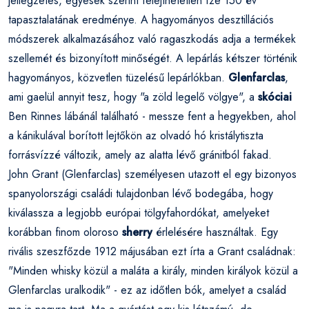
jellegzetes, egyesek szerint felejthetetlen íze 150 év
tapasztalatának eredménye. A hagyományos desztillációs
módszerek alkalmazásához való ragaszkodás adja a termékek
szellemét és bizonyított minőségét. A lepárlás kétszer történik
hagyományos, közvetlen tüzelésű lepárlókban.
Glenfarclas
,
ami gaelül annyit tesz, hogy "a zöld legelő völgye", a
skóciai
Ben Rinnes lábánál található - messze fent a hegyekben, ahol
a kánikulával borított lejtőkön az olvadó hó kristálytiszta
forrásvízzé változik, amely az alatta lévő gránitból fakad.
John Grant (Glenfarclas) személyesen utazott el egy bizonyos
spanyolországi családi tulajdonban lévő bodegába, hogy
kiválassza a legjobb európai tölgyfahordókat, amelyeket
korábban finom oloroso
sherry
érlelésére használtak. Egy
rivális szeszfőzde 1912 májusában ezt írta a Grant családnak:
"Minden whisky közül a maláta a király, minden királyok közül a
Glenfarclas uralkodik" - ez az időtlen bók, amelyet a család