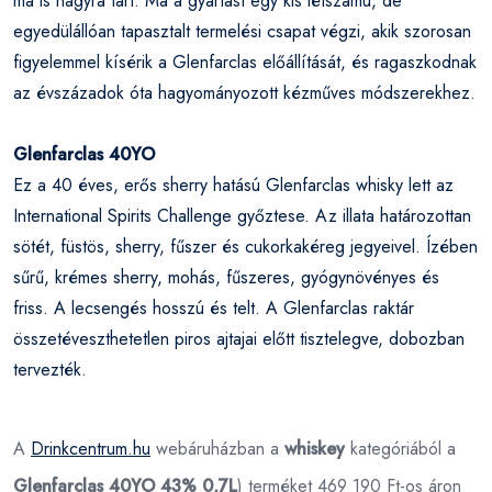
ma is nagyra tart. Ma a gyártást egy kis létszámú, de
egyedülállóan tapasztalt termelési csapat végzi, akik szorosan
figyelemmel kísérik a Glenfarclas előállítását, és ragaszkodnak
az évszázadok óta hagyományozott kézműves módszerekhez.
Glenfarclas 40YO
Ez a 40 éves, erős sherry hatású Glenfarclas whisky lett az
International Spirits Challenge győztese. Az illata határozottan
sötét, füstös, sherry, fűszer és cukorkakéreg jegyeivel. Ízében
sűrű, krémes sherry, mohás, fűszeres, gyógynövényes és
friss. A lecsengés hosszú és telt. A Glenfarclas raktár
összetéveszthetetlen piros ajtajai előtt tisztelegve, dobozban
tervezték.
A
Drinkcentrum.hu
webáruházban a
whiskey
kategóriából a
Glenfarclas 40YO 43% 0,7L
) terméket 469 190 Ft-os áron