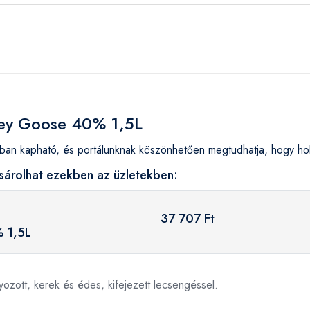
rey Goose 40% 1,5L
 kapható, és portálunknak köszönhetően megtudhatja, hogy hol 
árolhat ezekben az üzletekben:
37 707 Ft
 1,5L
yozott, kerek és édes, kifejezett lecsengéssel.