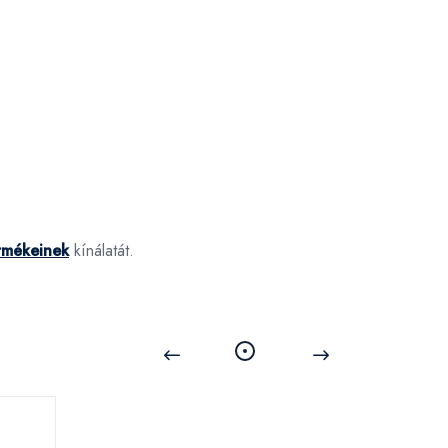
rmékeinek
kínálatát.