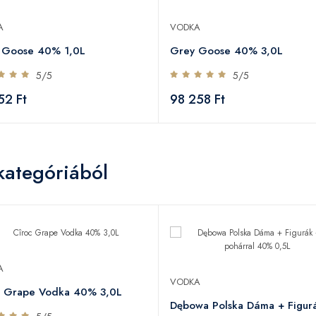
A
VODKA
 Goose 40% 1,0L
Grey Goose 40% 3,0L
5/5
5/5
52 Ft
98 258 Ft
kategóriából
A
VODKA
c Grape Vodka 40% 3,0L
Dębowa Polska Dáma + Figur