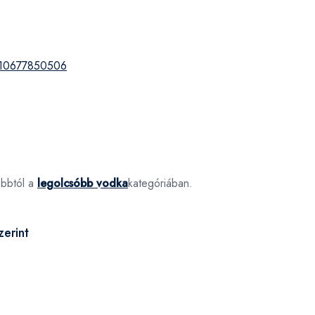
?
10677850506
óbbtól a
legolcsóbb vodka
kategóriában.
erint