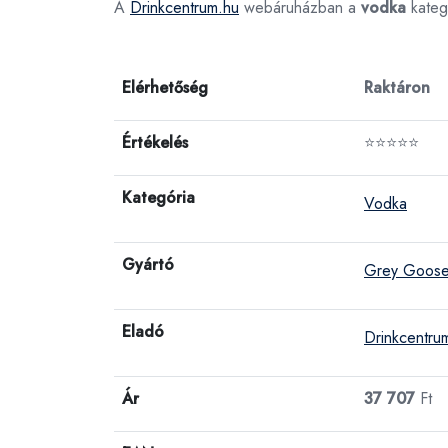
A
Drinkcentrum.hu
webáruházban a
vodka
kateg
Elérhetőség
Raktáron
Értékelés
⭐⭐⭐⭐⭐
Kategória
Vodka
Gyártó
Grey Goos
Eladó
Drinkcentru
Ár
37 707
Ft