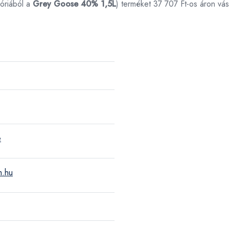
óriából a
Grey Goose 40% 1,5L
) terméket 37 707 Ft-os áron vá
e
m.hu