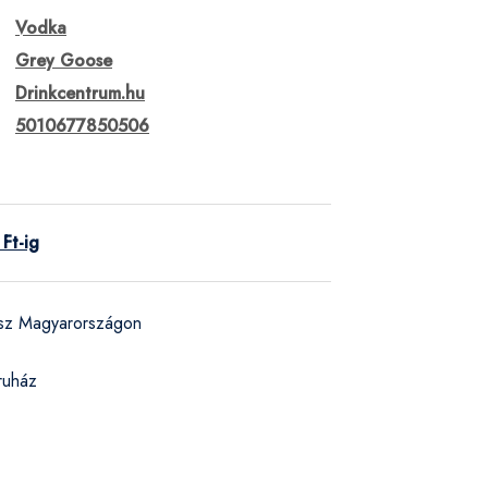
Vodka
Grey Goose
Drinkcentrum.hu
5010677850506
Ft-ig
ész Magyarországon
ruház