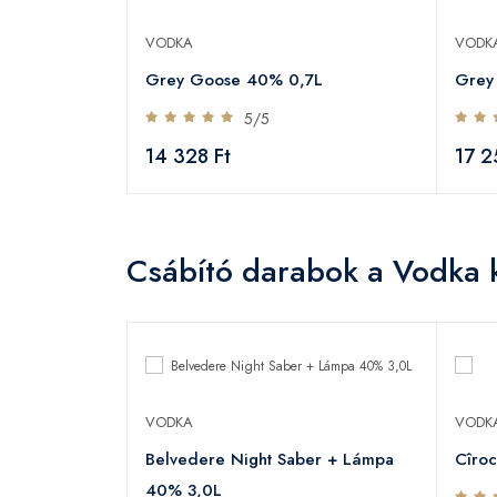
VODKA
VODK
Grey Goose 40% 0,7L
Grey
5/5
14 328 Ft
17 2
Csábító darabok a Vodka 
VODKA
VODK
40% 1,0L
Belvedere Night Saber + Lámpa
Cîro
40% 3,0L