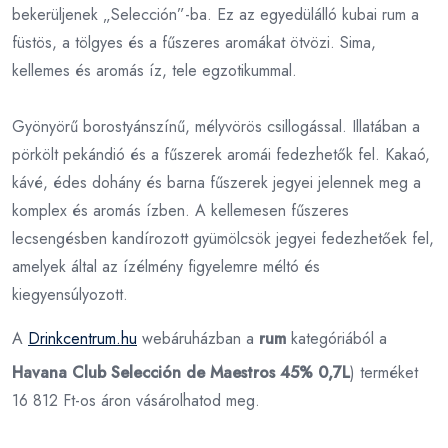
bekerüljenek „Selección”-ba. Ez az egyedülálló kubai rum a
füstös, a tölgyes és a fűszeres aromákat ötvözi. Sima,
kellemes és aromás íz, tele egzotikummal.
Gyönyörű borostyánszínű, mélyvörös csillogással. Illatában a
pörkölt pekándió és a fűszerek aromái fedezhetők fel. Kakaó,
kávé, édes dohány és barna fűszerek jegyei jelennek meg a
komplex és aromás ízben. A kellemesen fűszeres
lecsengésben kandírozott gyümölcsök jegyei fedezhetőek fel,
amelyek által az ízélmény figyelemre méltó és
kiegyensúlyozott.
A
Drinkcentrum.hu
webáruházban a
rum
kategóriából a
Havana Club Selección de Maestros 45% 0,7L
) terméket
16 812 Ft-os áron vásárolhatod meg.