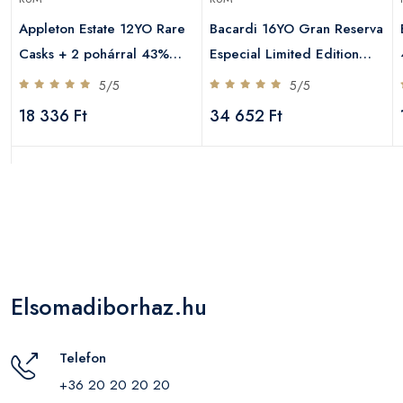
Appleton Estate 12YO Rare
Bacardi 16YO Gran Reserva
Casks + 2 pohárral 43%
Especial Limited Edition
0,7L
45% 1,0L
5/5
5/5
18 336 Ft
34 652 Ft
Elsomadiborhaz.hu
Telefon
+36 20 20 20 20