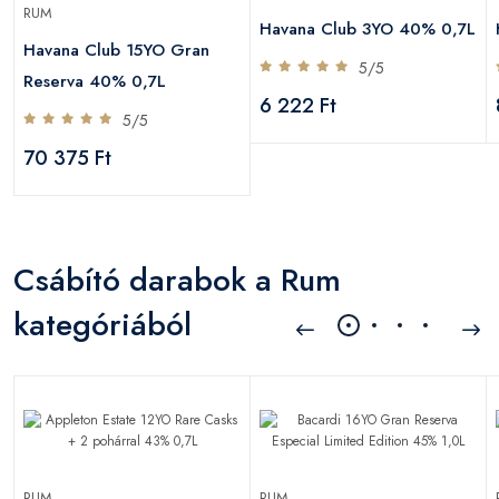
RUM
L
Havana Club 3YO 40% 0,7L
Havana Club 15YO Gran
5/5
Reserva 40% 0,7L
6 222 Ft
5/5
70 375 Ft
Csábító darabok a Rum
kategóriából
RUM
RUM