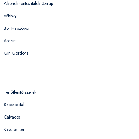
Alkoholmentes italok Szirup
Whisky
Bor Habzóbor
Abszint
Gin Gordons
Fertőtlenítő szerek
Szeszes ital
Calvados
Kávé és tea