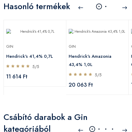
Hasonló termékek
GIN
GIN
Hendrick's 41,4% 0,7L
Hendrick's Amazonia
43,4% 1,0L
5/5
5/5
11 614 Ft
20 063 Ft
Csábító darabok a Gin
kategóriából