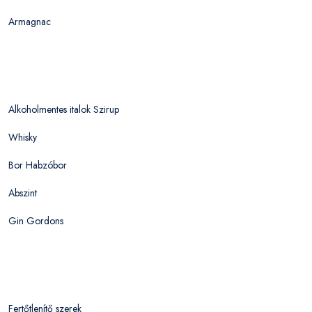
Armagnac
Alkoholmentes italok Szirup
Whisky
Bor Habzóbor
Abszint
Gin Gordons
Fertőtlenítő szerek