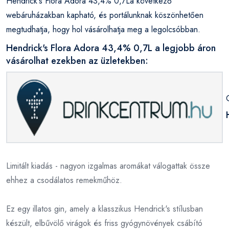
Hendrick's Flora Adora 43,4% 0,7La következő
webáruházakban kapható, és portálunknak köszönhetően
megtudhatja, hogy hol vásárolhatja meg a legolcsóbban.
Hendrick's Flora Adora 43,4% 0,7L a legjobb áron
vásárolhat ezekben az üzletekben:
Limitált kiadás - nagyon izgalmas aromákat válogattak össze
ehhez a csodálatos remekműhöz.
Ez egy illatos gin, amely a klasszikus Hendrick's stílusban
készült, elbűvölő virágok és friss gyógynövények csábító