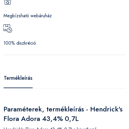
Megbízsható webáruház
100% diszkréció
Termékleírás
Paraméterek, termékleírás - Hendrick's
Flora Adora 43,4% 0,7L