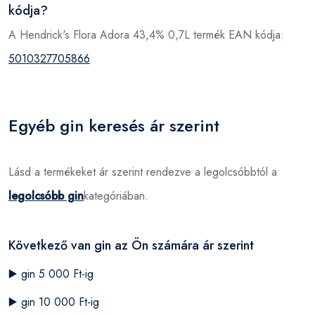
kódja?
A Hendrick's Flora Adora 43,4% 0,7L termék EAN kódja:
5010327705866
Egyéb gin keresés ár szerint
Lásd a termékeket ár szerint rendezve a legolcsóbbtól a
legolcsóbb gin
kategóriában.
Következő van gin az Ön számára ár szerint
▶️
gin 5 000 Ft-ig
▶️
gin 10 000 Ft-ig