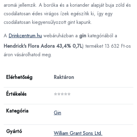
aromái jellemzik. A boróka és a koriander alapját buja zöld és
csodálatosan édes virágos ízek egészítik ki, így egy
csodálatosan kiegyensúlyozott gint kapunk.
A
Drinkcentrum.hu
webáruházban a
gin
kategóriából a
Hendrick's Flora Adora 43,4% 0,7L
) terméket 13 632 Ft-os
áron vásárolhatod meg.
Elérhetőség
Raktáron
Értékelés
⭐⭐⭐⭐⭐
Kategória
Gin
Gyártó
William Grant Sons Ltd.