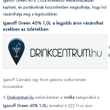
Iganoff Green 40% 1,0La következő webáruházakban
kapható, és portálunknak köszönhetően megtudhatja, hogy hol
vásárolhatja meg a legolcsóbban.
Iganoff Green 40% 1,0L a legjobb áron vásárolhat
ezekben az üzletekben:
Iganoff Cannabis egy finom gabona vodka kender
kivonatokkal.
A
Drinkcentrum.hu
webáruházban a
vodka
kategóriából a
Iganoff Green 40% 1,0L
) terméket 6 222 Ft-os áron