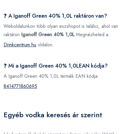
❓ A Iganoff Green 40% 1,0L raktáron van?
Weboldalunkon több olyan eszshopot is találsz, ahol van
raktáron
Iganoff Green 40% 1,0L
Megnézheted a
Drinkcentrum.hu
oldalon.
❓ Mi a Iganoff Green 40% 1,0LEAN kódja?
A Iganoff Green 40% 1,0L termék EAN kódja:
8414771860695
Egyéb vodka keresés ár szerint