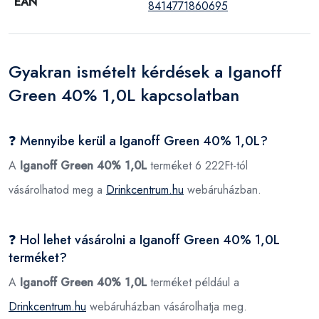
EAN
8414771860695
Gyakran ismételt kérdések a Iganoff
Green 40% 1,0L kapcsolatban
❓ Mennyibe kerül a Iganoff Green 40% 1,0L?
A
Iganoff Green 40% 1,0L
terméket 6 222Ft-tól
vásárolhatod meg a
Drinkcentrum.hu
webáruházban.
❓ Hol lehet vásárolni a Iganoff Green 40% 1,0L
terméket?
A
Iganoff Green 40% 1,0L
terméket például a
Drinkcentrum.hu
webáruházban vásárolhatja meg.