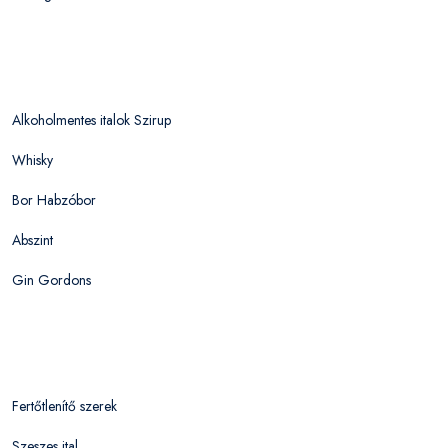
Alkoholmentes italok Szirup
Whisky
Bor Habzóbor
Abszint
Gin Gordons
Fertőtlenítő szerek
Szeszes ital