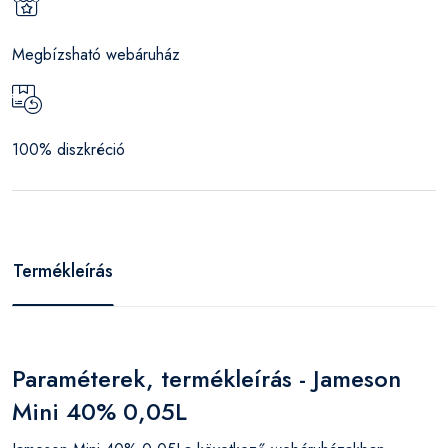
Megbízsható webáruház
100% diszkréció
Termékleírás
Paraméterek, termékleírás - Jameson
Mini 40% 0,05L