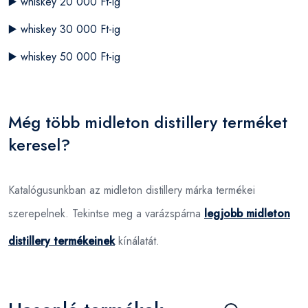
▶️
whiskey 20 000 Ft-ig
▶️
whiskey 30 000 Ft-ig
▶️
whiskey 50 000 Ft-ig
Még több midleton distillery terméket
keresel?
Katalógusunkban az midleton distillery márka termékei
szerepelnek. Tekintse meg a varázspárna
legjobb midleton
distillery termékeinek
kínálatát.