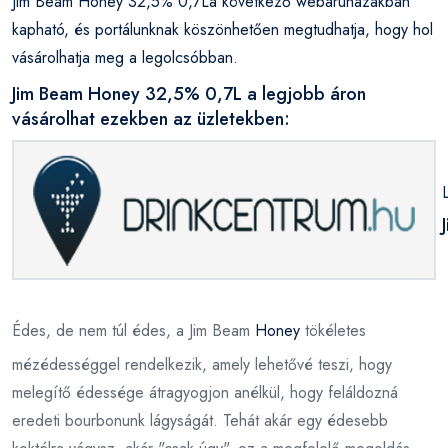
Jim Beam Honey 32,5% 0,7La következő webáruházakban
kapható, és portálunknak köszönhetően megtudhatja, hogy hol
vásárolhatja meg a legolcsóbban.
Jim Beam Honey 32,5% 0,7L a legjobb áron
vásárolhat ezekben az üzletekben:
Édes, de nem túl édes, a Jim Beam
Honey
tökéletes
mézédességgel rendelkezik, amely lehetővé teszi, hogy
melegítő édessége átragyogjon anélkül, hogy feláldozná
eredeti bourbonunk lágyságát. Tehát akár egy édesebb