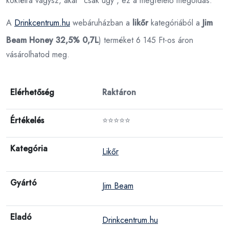
koktélra vágysz, akár "csak úgy", ez a megfelelő megoldás.
A
Drinkcentrum.hu
webáruházban a
likőr
kategóriából a
Jim
Beam Honey 32,5% 0,7L
) terméket 6 145 Ft-os áron
vásárolhatod meg.
Elérhetőség
Raktáron
Értékelés
⭐⭐⭐⭐⭐
Kategória
Likőr
Gyártó
Jim Beam
Eladó
Drinkcentrum.hu