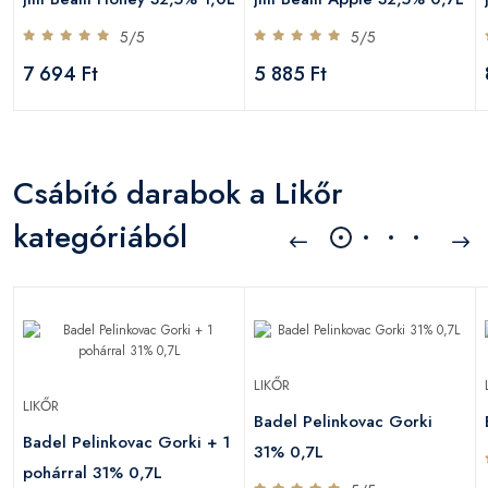
5/5
5/5
7 694 Ft
5 885 Ft
Csábító darabok a Likőr
kategóriából
LIKŐR
LIKŐR
Badel Pelinkovac Gorki
Badel Pelinkovac Gorki + 1
31% 0,7L
pohárral 31% 0,7L