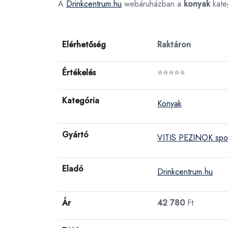
A
Drinkcentrum.hu
webáruházban a
konyak
kate
Elérhetőség
Raktáron
Értékelés
⭐⭐⭐⭐⭐
Kategória
Konyak
Gyártó
VITIS PEZINOK spol.
Eladó
Drinkcentrum.hu
Ár
42 780
Ft