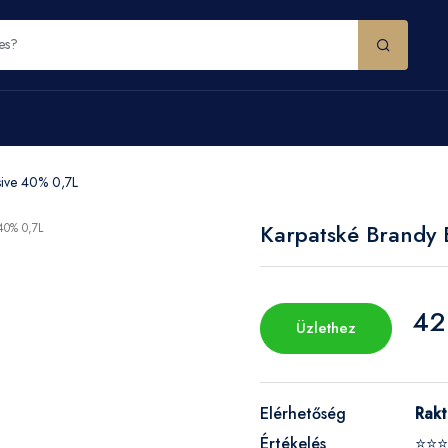
sive 40% 0,7L
Karpatské Brandy 
42
Üzlethez
Elérhetőség
Rak
Értékelés
⭐⭐⭐