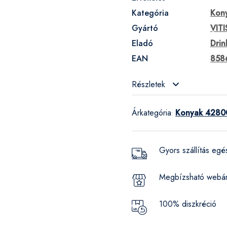
Kategória
Kon
Gyártó
VITI
Eladó
Drin
EAN
858
Részletek
Árkategória
Konyak 42800
:
Gyors szállítás eg
Megbízsható webá
100% diszkréció