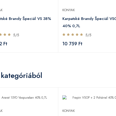
AK
KONYAK
tské Brandy Špeciál VS 38%
Karpatské Brandy Špeciál VS
40% 0,7L
5/5
5/5
2 Ft
10 759 Ft
 kategóriából
AK
KONYAK