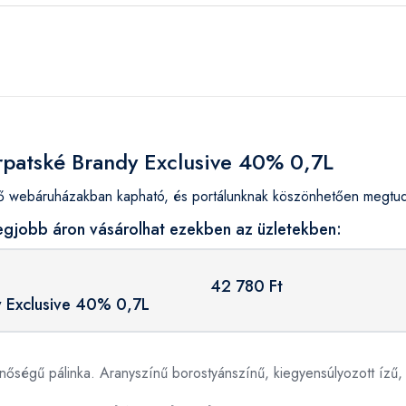
arpatské Brandy Exclusive 40% 0,7L
 webáruházakban kapható, és portálunknak köszönhetően megtudha
egjobb áron vásárolhat ezekben az üzletekben:
42 780 Ft
y Exclusive 40% 0,7L
őségű pálinka. Aranyszínű borostyánszínű, kiegyensúlyozott ízű, 