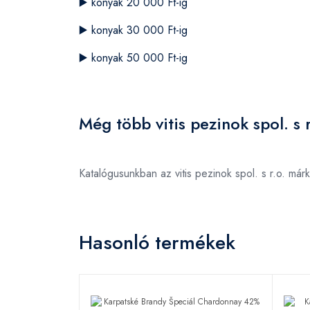
▶️
konyak 20 000 Ft-ig
▶️
konyak 30 000 Ft-ig
▶️
konyak 50 000 Ft-ig
Még több vitis pezinok spol. s 
Katalógusunkban az vitis pezinok spol. s r.o. má
Hasonló termékek