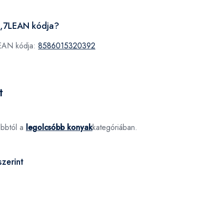
0,7LEAN kódja?
 EAN kódja:
8586015320392
t
óbbtól a
legolcsóbb konyak
kategóriában.
zerint