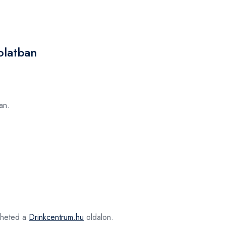
olatban
an.
heted a
Drinkcentrum.hu
oldalon.