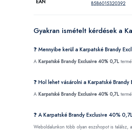
EAN
8586015320392
Gyakran ismételt kérdések a K
❓ Mennyibe kerül a Karpatské Brandy Exc
A
Karpatské Brandy Exclusive 40% 0,7L
termék
❓ Hol lehet vásárolni a Karpatské Brandy
A
Karpatské Brandy Exclusive 40% 0,7L
termé
❓ A Karpatské Brandy Exclusive 40% 0,7L
Weboldalunkon több olyan eszshopot is találsz, 