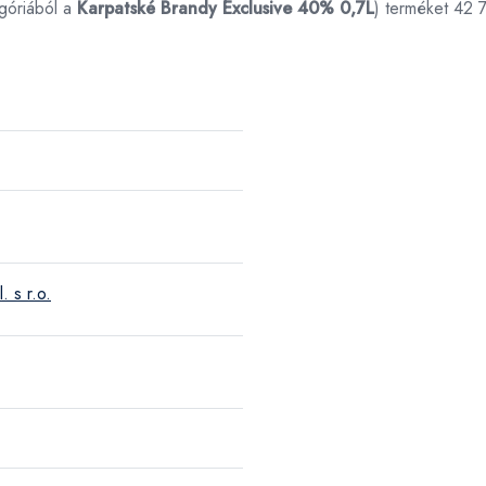
góriából a
Karpatské Brandy Exclusive 40% 0,7L
) terméket 42 
 s r.o.