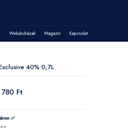
Webáruházak
Magazin
Kapcsolat
Exclusive 40% 0,7L
 780 Ft
táron ✅
⭐⭐