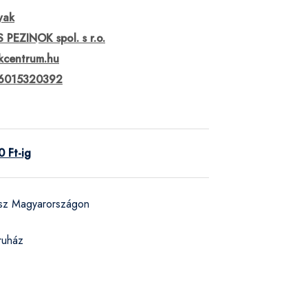
yak
S PEZINOK spol. s r.o.
kcentrum.hu
6015320392
 Ft-ig
ész Magyarországon
ruház