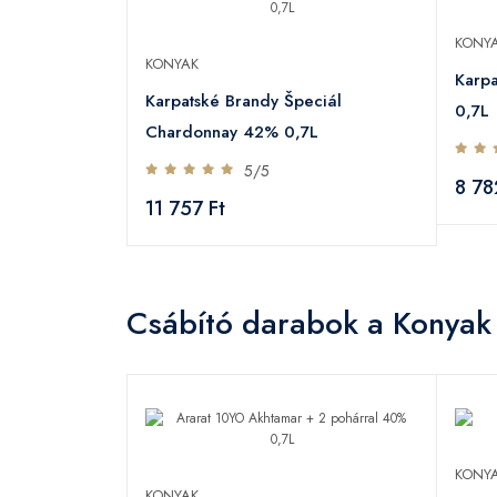
KONY
KONYAK
Karpa
Karpatské Brandy Špeciál
0,7L
Chardonnay 42% 0,7L
5/5
8 78
11 757 Ft
Csábító darabok a Konyak
KONY
KONYAK