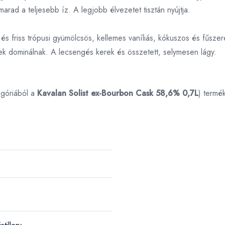
arad a teljesebb íz. A legjobb élvezetet tisztán nyújtja.
ta és friss trópusi gyümölcsös, kellemes vaníliás, kókuszos és fűsz
rek dominálnak. A lecsengés kerek és összetett, selymesen lágy.
góriából a
Kavalan Solist ex-Bourbon Cask 58,6% 0,7L
) termé