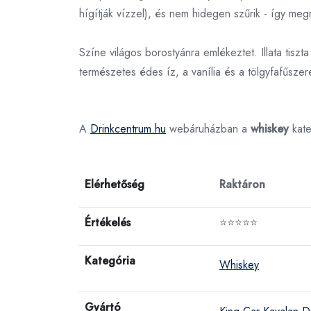
hígítják vízzel), és nem hidegen szűrik - így megm
Színe világos borostyánra emlékeztet. Illata tisz
természetes édes íz, a vanília és a tölgyfafűsze
A
Drinkcentrum.hu
webáruházban a
whiskey
kate
Elérhetőség
Raktáron
Értékelés
⭐⭐⭐⭐⭐
Kategória
Whiskey
Gyártó