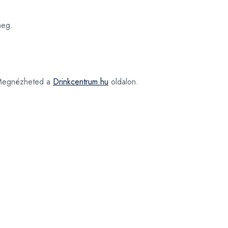
meg.
egnézheted a
Drinkcentrum.hu
oldalon.