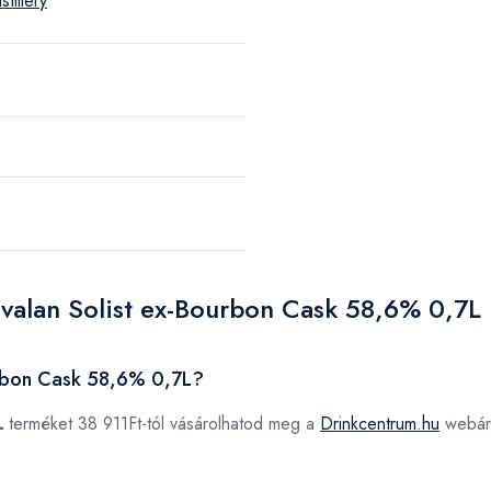
tillery
avalan Solist ex-Bourbon Cask 58,6% 0,7L
urbon Cask 58,6% 0,7L?
L
terméket 38 911Ft-tól vásárolhatod meg a
Drinkcentrum.hu
webár