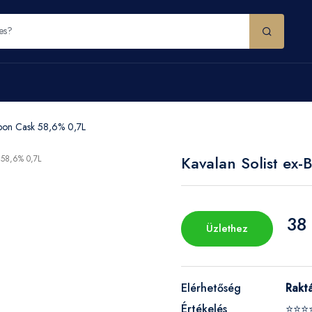
rbon Cask 58,6% 0,7L
Kavalan Solist ex
38 
Üzlethez
Elérhetőség
Rakt
Értékelés
⭐⭐⭐