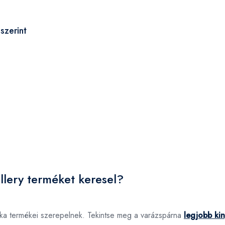
szerint
llery terméket keresel?
árka termékei szerepelnek. Tekintse meg a varázspárna
legjobb kin