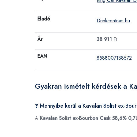
King Car Kavalan Dis
Eladó
Drinkcentrum.hu
Ár
38 911
Ft
EAN
8588007138572
Gyakran ismételt kérdések a K
❓ Mennyibe kerül a Kavalan Solist ex-Bo
A
Kavalan Solist ex-Bourbon Cask 58,6% 0,7