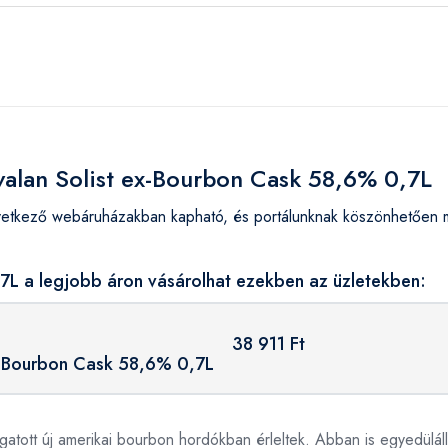
valan Solist ex-Bourbon Cask 58,6% 0,7L
etkező webáruházakban kapható, és portálunknak köszönhetően me
7L a legjobb áron vásárolhat ezekben az üzletekben:
38 911 Ft
x-Bourbon Cask 58,6% 0,7L
logatott új amerikai bourbon hordókban érleltek. Abban is egyedül