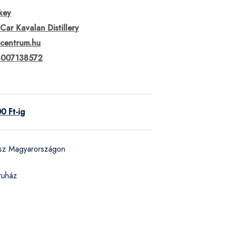
key
Car Kavalan Distillery
kcentrum.hu
007138572
0 Ft-ig
ész Magyarországon
ruház