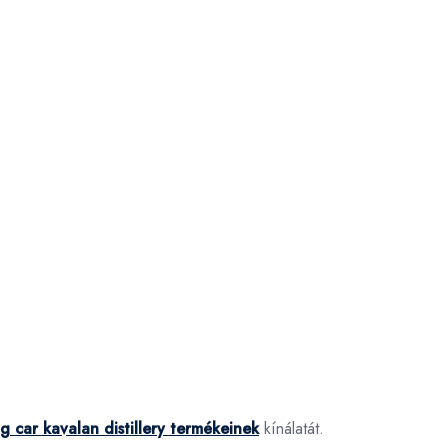
g car kavalan distillery termékeinek
kínálatát.