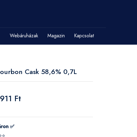
Webáruházak
Magazin
Kapcsolat
-Bourbon Cask 58,6% 0,7L
911 Ft
áron ✅
⭐⭐