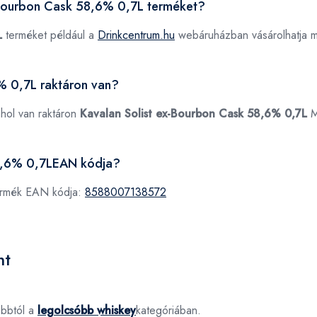
x-Bourbon Cask 58,6% 0,7L terméket?
L
terméket például a
Drinkcentrum.hu
webáruházban vásárolhatja 
% 0,7L raktáron van?
ahol van raktáron
Kavalan Solist ex-Bourbon Cask 58,6% 0,7L
M
58,6% 0,7LEAN kódja?
termék EAN kódja:
8588007138572
nt
óbbtól a
legolcsóbb whiskey
kategóriában.