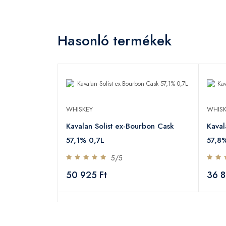
Hasonló termékek
WHISKEY
WHISK
Kavalan Solist ex-Bourbon Cask
Kaval
57,1% 0,7L
57,8
5/5
50 925 Ft
36 8