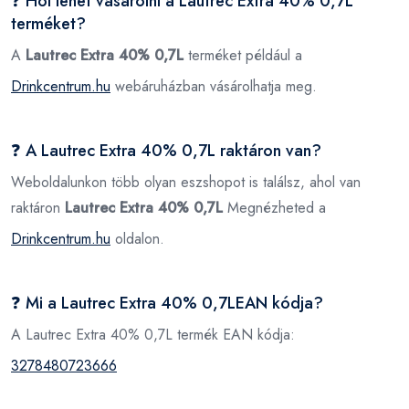
❓ Hol lehet vásárolni a Lautrec Extra 40% 0,7L
terméket?
A
Lautrec Extra 40% 0,7L
terméket például a
Drinkcentrum.hu
webáruházban vásárolhatja meg.
❓ A Lautrec Extra 40% 0,7L raktáron van?
Weboldalunkon több olyan eszshopot is találsz, ahol van
raktáron
Lautrec Extra 40% 0,7L
Megnézheted a
Drinkcentrum.hu
oldalon.
❓ Mi a Lautrec Extra 40% 0,7LEAN kódja?
A Lautrec Extra 40% 0,7L termék EAN kódja:
3278480723666