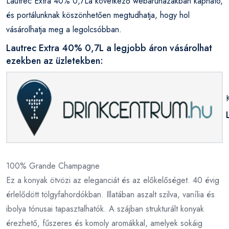
Lautrec Extra 40% 0,7La következő webáruházakban kapható,
és portálunknak köszönhetően megtudhatja, hogy hol
vásárolhatja meg a legolcsóbban.
Lautrec Extra 40% 0,7L a legjobb áron vásárolhat
ezekben az üzletekben:
100% Grande Champagne
Ez a konyak ötvözi az eleganciát és az előkelőséget. 40 évig
érlelődött tölgyfahordókban. Illatában aszalt szilva, vanília és
ibolya tónusai tapasztalhatók. A szájban strukturált konyak
érezhető, fűszeres és komoly aromákkal, amelyek sokáig