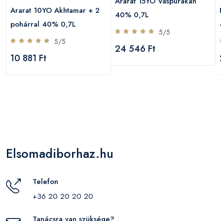
Ararat 15YO Vaspurakan
Ararat 10YO Akhtamar + 2
40% 0,7L
pohárral 40% 0,7L
5/5
5/5
24 546 Ft
10 881 Ft
Elsomadiborhaz.hu
Telefon
+36 20 20 20 20
Tanácsra van szüksége?