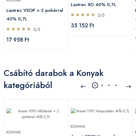
KONYAK
Lautrec XO 40% 0,7L
Lautrec VSOP + 2 pohárral
5/5
40% 0,7L
35 152 Ft
5/5
17 958 Ft
Csábító darabok a Konyak
kategóriából
KONYAK
KONYAK