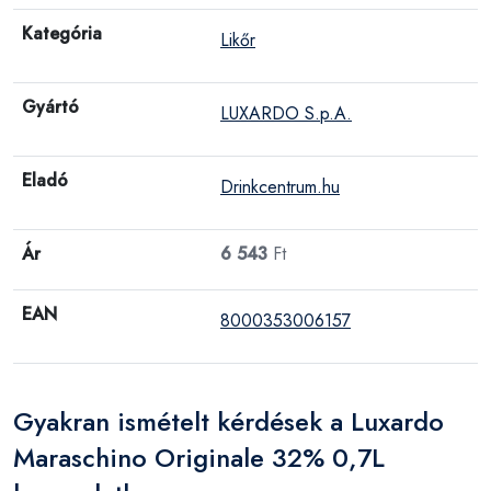
Kategória
Likőr
Gyártó
LUXARDO S.p.A.
Eladó
Drinkcentrum.hu
Ár
6 543
Ft
EAN
8000353006157
Gyakran ismételt kérdések a Luxardo
Maraschino Originale 32% 0,7L