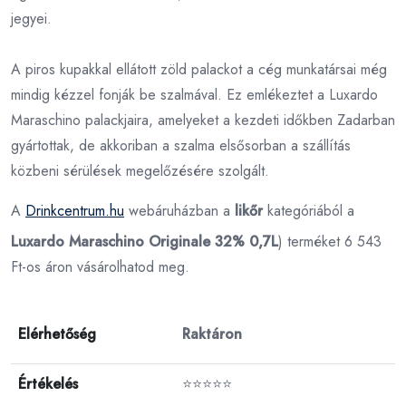
jegyei.
A piros kupakkal ellátott zöld palackot a cég munkatársai még
mindig kézzel fonják be szalmával. Ez emlékeztet a Luxardo
Maraschino palackjaira, amelyeket a kezdeti időkben Zadarban
gyártottak, de akkoriban a szalma elsősorban a szállítás
közbeni sérülések megelőzésére szolgált.
A
Drinkcentrum.hu
webáruházban a
likőr
kategóriából a
Luxardo Maraschino Originale 32% 0,7L
) terméket 6 543
Ft-os áron vásárolhatod meg.
Elérhetőség
Raktáron
Értékelés
⭐⭐⭐⭐⭐