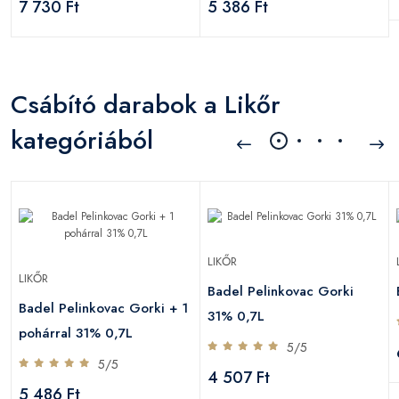
7 730 Ft
5 386 Ft
Csábító darabok a Likőr
kategóriából
LIKŐR
LIKŐR
Badel Pelinkovac Gorki
Badel Pelinkovac Gorki + 1
31% 0,7L
pohárral 31% 0,7L
5/5
5/5
4 507 Ft
5 486 Ft