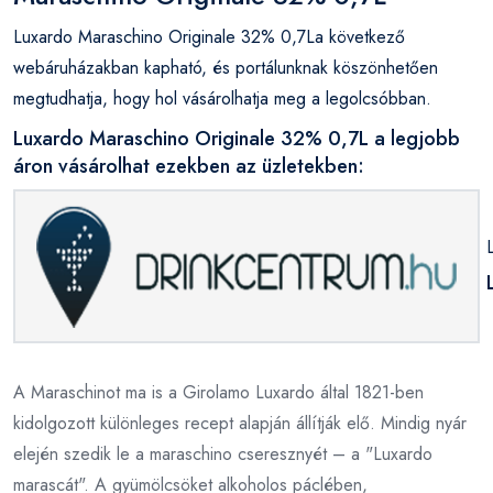
Luxardo Maraschino Originale 32% 0,7La következő
webáruházakban kapható, és portálunknak köszönhetően
megtudhatja, hogy hol vásárolhatja meg a legolcsóbban.
Luxardo Maraschino Originale 32% 0,7L a legjobb
áron vásárolhat ezekben az üzletekben:
A Maraschinot ma is a Girolamo Luxardo által 1821-ben
kidolgozott különleges recept alapján állítják elő. Mindig nyár
elején szedik le a maraschino cseresznyét – a "Luxardo
marascát". A gyümölcsöket alkoholos páclében,