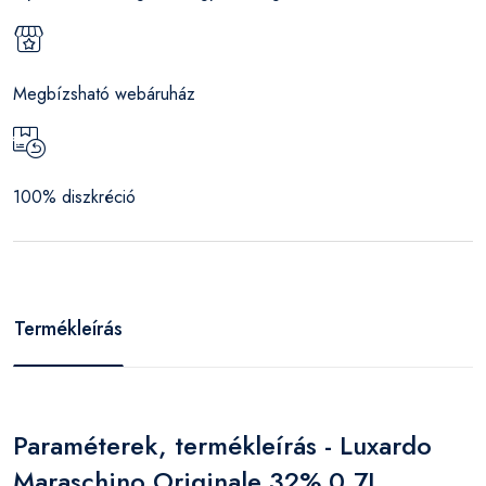
Megbízsható webáruház
100% diszkréció
Termékleírás
Paraméterek, termékleírás - Luxardo
Maraschino Originale 32% 0,7L