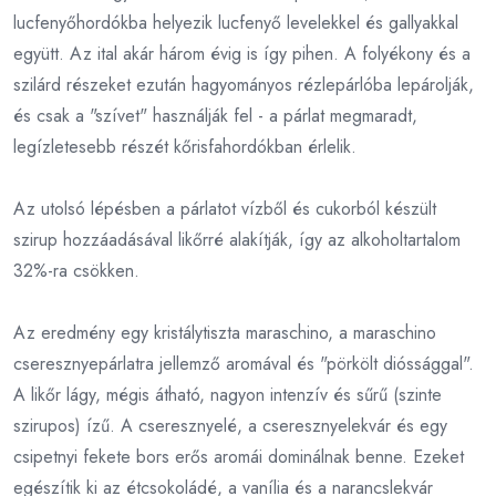
lucfenyőhordókba helyezik lucfenyő levelekkel és gallyakkal
együtt. Az ital akár három évig is így pihen. A folyékony és a
szilárd részeket ezután hagyományos rézlepárlóba lepárolják,
és csak a "szívet" használják fel - a párlat megmaradt,
legízletesebb részét kőrisfahordókban érlelik.
Az utolsó lépésben a párlatot vízből és cukorból készült
szirup hozzáadásával likőrré alakítják, így az alkoholtartalom
32%-ra csökken.
Az eredmény egy kristálytiszta maraschino, a maraschino
cseresznyepárlatra jellemző aromával és "pörkölt dióssággal".
A likőr lágy, mégis átható, nagyon intenzív és sűrű (szinte
szirupos) ízű. A cseresznyelé, a cseresznyelekvár és egy
csipetnyi fekete bors erős aromái dominálnak benne. Ezeket
egészítik ki az étcsokoládé, a vanília és a narancslekvár