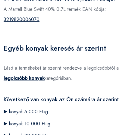
A Martell Blue Swift 40% 0,7L termék EAN kódja:
3219820006070
Egyéb konyak keresés ár szerint
Lásd a termékeket ár szerint rendezve a legolcsóbbtól a
legolcsóbb konyak
kategóriában.
Következő van konyak az Ön számára ár szerint
▶️
konyak 5 000 Ft-ig
▶️
konyak 10 000 Ft-ig