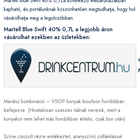
Martell Blue Swift 40% 0,7La következő webáruházakban
kapható, és portálunknak köszönhetően megtudhatja, hogy hol
vásárolhatja meg a legolcsóbban.
Martell Blue Swift 40% 0,7L a legjobb áron
vásárolhat ezekben az üzletekben:
Merész kombináció – VSOP konyak bourbon hordókban
befejezve. (Hivatalosan szeszes italnak nevezik, mert a
konyakot nem lehet más hordókban érlelni, csak bor után).
Színe csiszolt rézre emlékeztet, aranyszínű csillámlással.