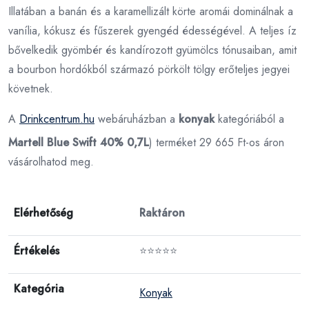
Illatában a banán és a karamellizált körte aromái dominálnak a
vanília, kókusz és fűszerek gyengéd édességével. A teljes íz
bővelkedik gyömbér és kandírozott gyümölcs tónusaiban, amit
a bourbon hordókból származó pörkölt tölgy erőteljes jegyei
követnek.
A
Drinkcentrum.hu
webáruházban a
konyak
kategóriából a
Martell Blue Swift 40% 0,7L
) terméket 29 665 Ft-os áron
vásárolhatod meg.
Elérhetőség
Raktáron
Értékelés
⭐⭐⭐⭐⭐
Kategória
Konyak