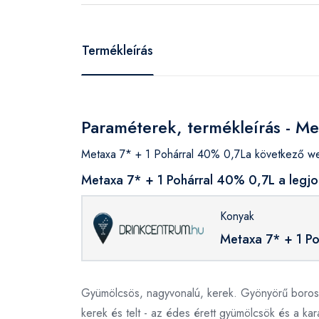
Termékleírás
Paraméterek, termékleírás - M
Metaxa 7* + 1 Pohárral 40% 0,7La következő web
Metaxa 7* + 1 Pohárral 40% 0,7L a legjo
Konyak
Metaxa 7* + 1 P
Gyümölcsös, nagyvonalú, kerek. Gyönyörű borostyá
kerek és telt - az édes érett gyümölcsök és a k