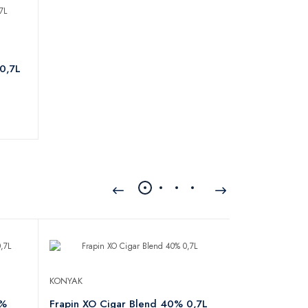
0,7L
KONYAK
KONYAK
0%
Frapin XO Cigar Blend 40% 0,7L
Hardy VS 40