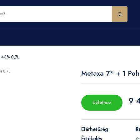
l 40% 0,7L
Metaxa 7* + 1 Poh
9 
Üzlethez
Elérhetőség
R
Értékelés
⭐