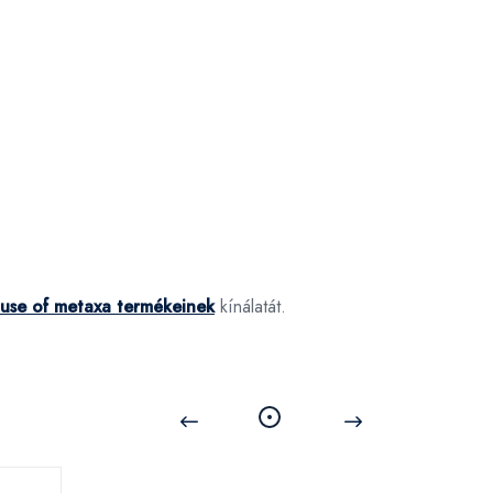
ouse of metaxa termékeinek
kínálatát.