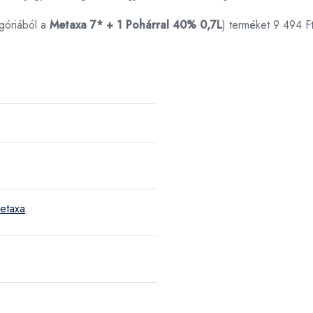
góriából a
Metaxa 7* + 1 Pohárral 40% 0,7L
) terméket 9 494 F
etaxa