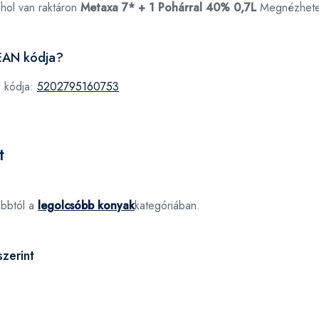
ahol van raktáron
Metaxa 7* + 1 Pohárral 40% 0,7L
Megnézhet
LEAN kódja?
 kódja:
5202795160753
t
óbbtól a
legolcsóbb konyak
kategóriában.
zerint