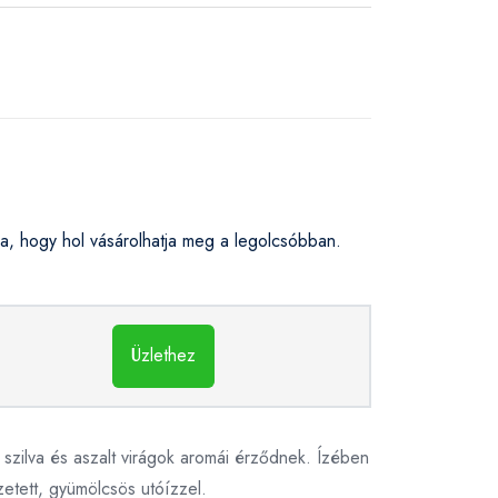
, hogy hol vásárolhatja meg a legolcsóbban.
Üzlethez
 szilva és aszalt virágok aromái érződnek. Ízében
etett, gyümölcsös utóízzel.