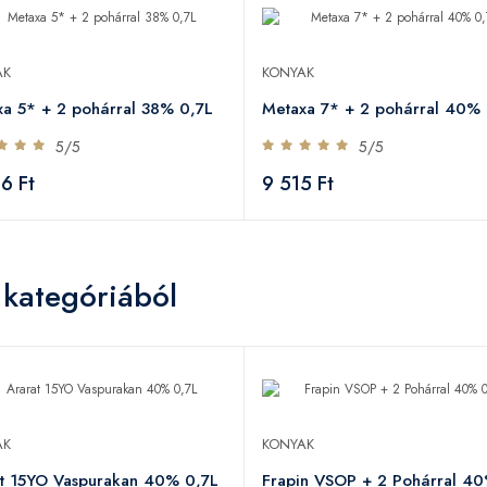
AK
KONYAK
a 5* + 2 pohárral 38% 0,7L
Metaxa 7* + 2 pohárral 40% 
5/5
5/5
6 Ft
9 515 Ft
 kategóriából
AK
KONYAK
at 15YO Vaspurakan 40% 0,7L
Frapin VSOP + 2 Pohárral 4