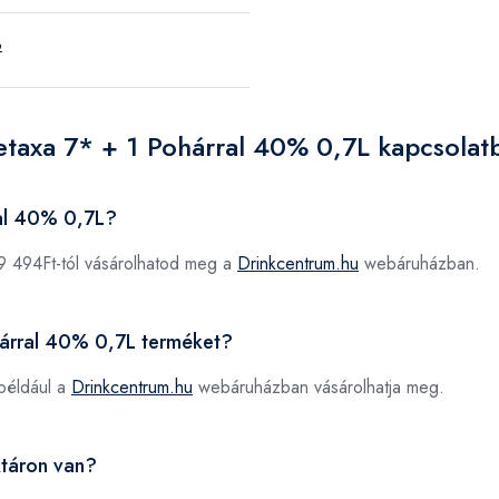
3
etaxa 7* + 1 Pohárral 40% 0,7L kapcsolat
ral 40% 0,7L?
9 494Ft-tól vásárolhatod meg a
Drinkcentrum.hu
webáruházban.
ohárral 40% 0,7L terméket?
például a
Drinkcentrum.hu
webáruházban vásárolhatja meg.
ktáron van?