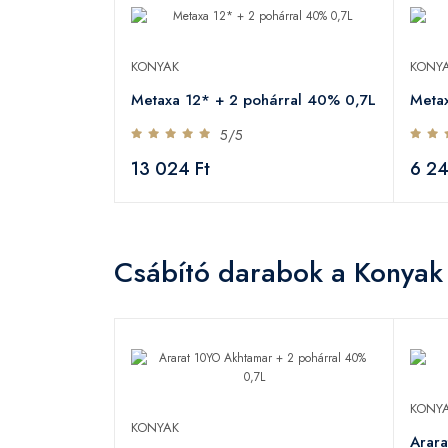
KONYAK
KONY
Metaxa 12* + 2 pohárral 40% 0,7L
Metax
5/5
13 024 Ft
6 24
Csábító darabok a Konyak
KONY
KONYAK
chetta Nera
Arar