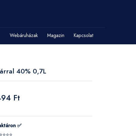
Webáruházak
Magazin
Kapcsolat
árral 40% 0,7L
494 Ft
aktáron ✅
⭐⭐⭐⭐