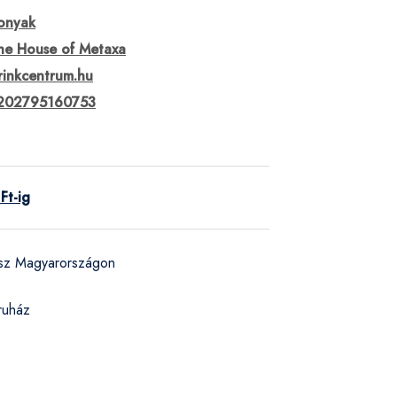
onyak
he House of Metaxa
rinkcentrum.hu
202795160753
Ft-ig
ész Magyarországon
ruház