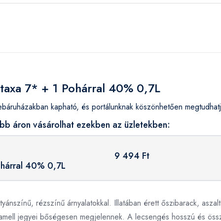
etaxa 7* + 1 Pohárral 40% 0,7L
áruházakban kapható, és portálunknak köszönhetően megtudhatja
bb áron vásárolhat ezekben az üzletekben:
9 494 Ft
ohárral 40% 0,7L
nszínű, rézszínű árnyalatokkal. Illatában érett őszibarack, aszalt
aramell jegyei bőségesen megjelennek. A lecsengés hosszú és össz