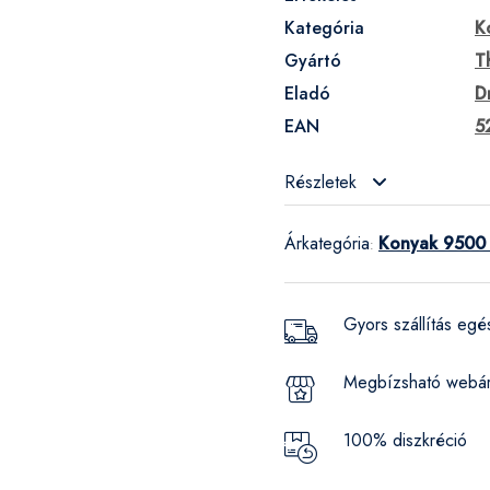
Kategória
K
Gyártó
T
Eladó
D
EAN
5
Részletek
Árkategória
Konyak 9500 
:
Gyors szállítás eg
Megbízsható webá
100% diszkréció