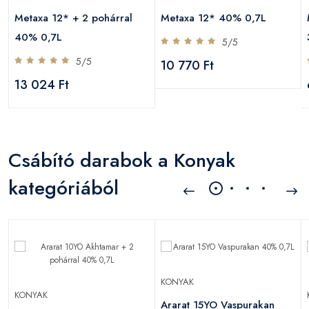
Metaxa 12* + 2 pohárral
Metaxa 12* 40% 0,7L
40% 0,7L
5/5
5/5
10 770 Ft
13 024 Ft
Csábító darabok a Konyak
kategóriából
KONYAK
KONYAK
Ararat 15YO Vaspurakan