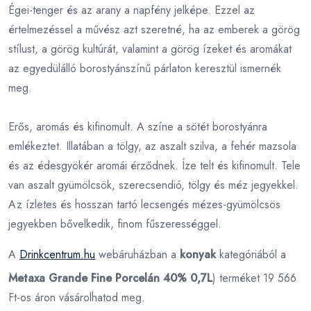
Égei-tenger és az arany a napfény jelképe. Ezzel az
értelmezéssel a művész azt szeretné, ha az emberek a görög
stílust, a görög kultúrát, valamint a görög ízeket és aromákat
az egyedülálló borostyánszínű párlaton keresztül ismernék
meg.
Erős, aromás és kifinomult. A színe a sötét borostyánra
emlékeztet. Illatában a tölgy, az aszalt szilva, a fehér mazsola
és az édesgyökér aromái érződnek. Íze telt és kifinomult. Tele
van aszalt gyümölcsök, szerecsendió, tölgy és méz jegyekkel.
Az ízletes és hosszan tartó lecsengés mézes-gyümölcsös
jegyekben bővelkedik, finom fűszerességgel.
A
Drinkcentrum.hu
webáruházban a
konyak
kategóriából a
Metaxa Grande Fine Porcelán 40% 0,7L
) terméket 19 566
Ft-os áron vásárolhatod meg.