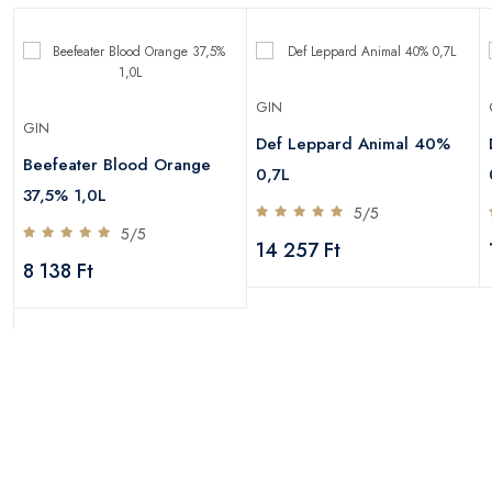
GIN
GIN
Def Leppard Animal 40%
Beefeater Blood Orange
0,7L
37,5% 1,0L
5/5
5/5
14 257 Ft
8 138 Ft