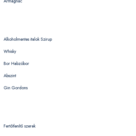
Armagnac
Alkoholmentes italok Szirup
Whisky
Bor Habzóbor
Abszint
Gin Gordons
Fertőtlenítő szerek