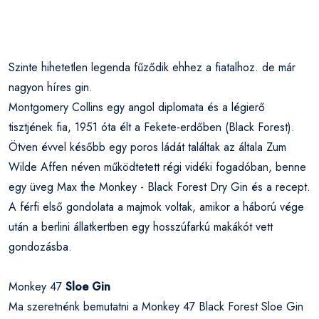
Szinte hihetetlen legenda fűződik ehhez a fiatalhoz. de már
nagyon híres gin.
Montgomery Collins egy angol diplomata és a légierő
tisztjének fia, 1951 óta élt a Fekete-erdőben (Black Forest).
Ötven évvel később egy poros ládát találtak az általa Zum
Wilde Affen néven működtetett régi vidéki fogadóban, benne
egy üveg Max the Monkey - Black Forest Dry Gin és a recept.
A férfi első gondolata a majmok voltak, amikor a háború vége
után a berlini állatkertben egy hosszúfarkú makákót vett
gondozásba.
Monkey 47
Sloe Gin
Ma szeretnénk bemutatni a Monkey 47 Black Forest Sloe Gin