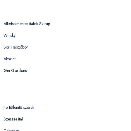
Alkoholmentes italok Szirup
Whisky
Bor Habzóbor
Abszint
Gin Gordons
Fertőtlenítő szerek
Szeszes ital
Calvados