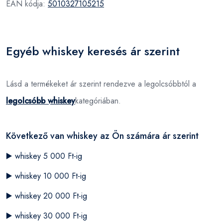
EAN kódja:
5010327105215
Egyéb whiskey keresés ár szerint
Lásd a termékeket ár szerint rendezve a legolcsóbbtól a
legolcsóbb whiskey
kategóriában.
Következő van whiskey az Ön számára ár szerint
▶️
whiskey 5 000 Ft-ig
▶️
whiskey 10 000 Ft-ig
▶️
whiskey 20 000 Ft-ig
▶️
whiskey 30 000 Ft-ig