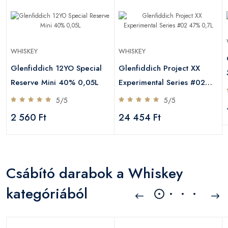
WHISKEY
WHISKEY
Glenfiddich 12YO Special
Glenfiddich Project XX
Reserve Mini 40% 0,05L
Experimental Series #02
47% 0,7L
5/5
5/5
2 560 Ft
24 454 Ft
Csábító darabok a Whiskey
kategóriából