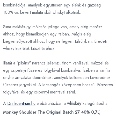
kombinációja, amelyek együttesen egy élénk és gazdag
100%-os kevert maláta skót whiskyt alkotnak.
Sima malátás-gyümölcsös jellege van, amely elég merész
ahhoz, hogy kiemelkedjen egy italban. Mégis elég
kiegyensúlyozott ahhoz, hogy ne legyen túlsúlyban. Eredeti
whisky koktélok készítéséhez.
Illatát a "pikáns" narancs jellemzi, finom vaníliával, mézzel és
egy csipetnyi fűszeres tölgyfával kombinálva. Ízében a vanília
enyhe árnyalatai dominálnak, amelyek kellemesen keverednek
fűszeres jegyekkel. A lecsengés közepesen hosszú. Fűszeres
tölgyfával és egy csipetnyi mentával zárul.
A
Drinkcentrum.hu
webáruházban a
whiskey
kategóriából a
Monkey Shoulder The Original Batch 27 40% 0,7L
)