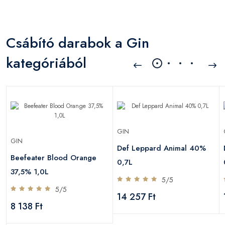
Csábító darabok a Gin
kategóriából
GIN
GIN
Def Leppard Animal 40%
Beefeater Blood Orange
0,7L
37,5% 1,0L
5/5
5/5
14 257 Ft
8 138 Ft