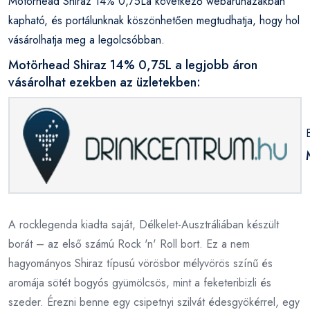
Motörhead Shiraz 14% 0,75La következő webáruházakban
kapható, és portálunknak köszönhetően megtudhatja, hogy hol
vásárolhatja meg a legolcsóbban.
Motörhead Shiraz 14% 0,75L a legjobb áron
vásárolhat ezekben az üzletekben:
A rocklegenda kiadta saját, Délkelet-Ausztráliában készült
borát – az első számú Rock 'n' Roll bort. Ez a nem
hagyományos Shiraz típusú vörösbor mélyvörös színű és
aromája sötét bogyós gyümölcsös, mint a feketeribizli és
szeder. Érezni benne egy csipetnyi szilvát édesgyökérrel, egy