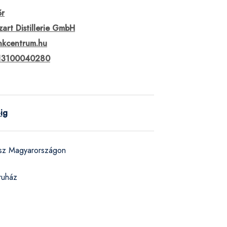
őr
art Distillerie GmbH
nkcentrum.hu
13100040280
-ig
ész Magyarországon
ruház