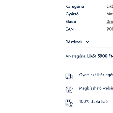
Kategória
Lik
Gyártó
Moz
Eladó
Dri
EAN
90
Részletek
Árkategória
Likőr 5900 Ft
:
Gyors szállítás eg
Megbízsható webá
100% diszkréció