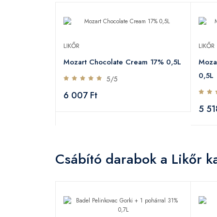
LIKŐR
LIKŐR
Mozart Chocolate Cream 17% 0,5L
Mozar
0,5L
5/5
6 007 Ft
5 51
Csábító darabok a Likőr k