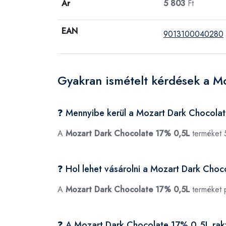
Ár
5 803
Ft
EAN
9013100040280
Gyakran ismételt kérdések a M
❓ Mennyibe kerül a Mozart Dark Chocola
A
Mozart Dark Chocolate 17% 0,5L
terméket 
❓ Hol lehet vásárolni a Mozart Dark Cho
A
Mozart Dark Chocolate 17% 0,5L
terméket 
❓ A Mozart Dark Chocolate 17% 0,5L rak