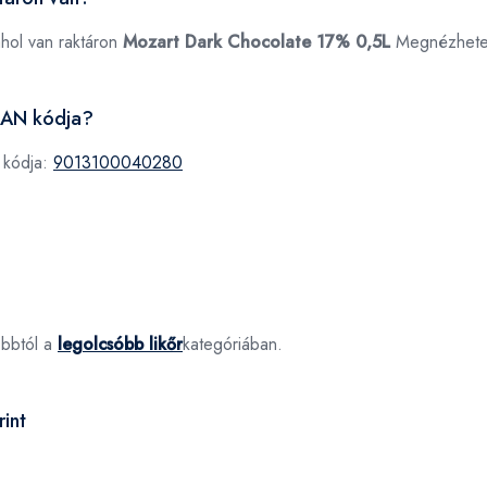
ahol van raktáron
Mozart Dark Chocolate 17% 0,5L
Megnézhet
EAN kódja?
 kódja:
9013100040280
óbbtól a
legolcsóbb likőr
kategóriában.
int