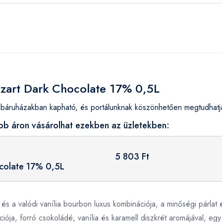
ozart Dark Chocolate 17% 0,5L
áruházakban kapható, és portálunknak köszönhetően megtudhatja,
b áron vásárolhat ezekben az üzletekben:
5 803 Ft
colate 17% 0,5L
 és a valódi vanília bourbon luxus kombinációja, a minőségi párl
iója, forró csokoládé, vanília és karamell diszkrét aromájával, eg