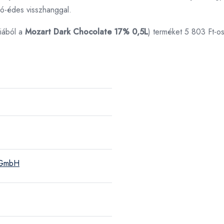
ró-édes visszhanggal.
iából a
Mozart Dark Chocolate 17% 0,5L
) terméket 5 803 Ft-o
e GmbH