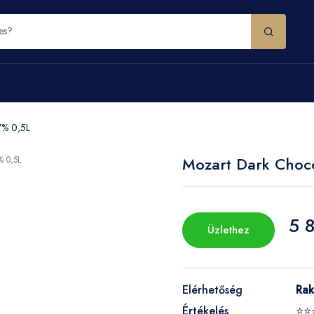
7% 0,5L
Mozart Dark Choc
5 
Üzlethez
Elérhetőség
Rak
Értékelés
⭐⭐