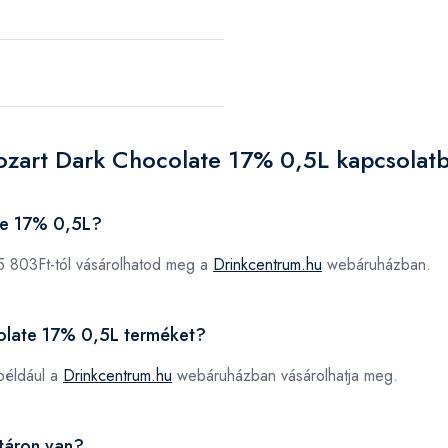
ozart Dark Chocolate 17% 0,5L kapcsolat
te 17% 0,5L?
5 803Ft-tól vásárolhatod meg a
Drinkcentrum.hu
webáruházban.
colate 17% 0,5L terméket?
például a
Drinkcentrum.hu
webáruházban vásárolhatja meg.
táron van?