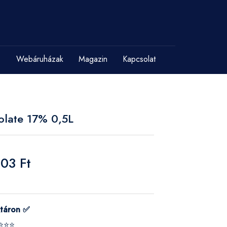
Webáruházak
Magazin
Kapcsolat
olate 17% 0,5L
803 Ft
táron ✅
⭐⭐⭐