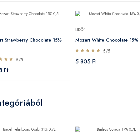
LIKŐR
t Strawberry Chocolate 15%
Mozart White Chocolate 15% 
5/5
5/5
5 805 Ft
8 Ft
ategóriából