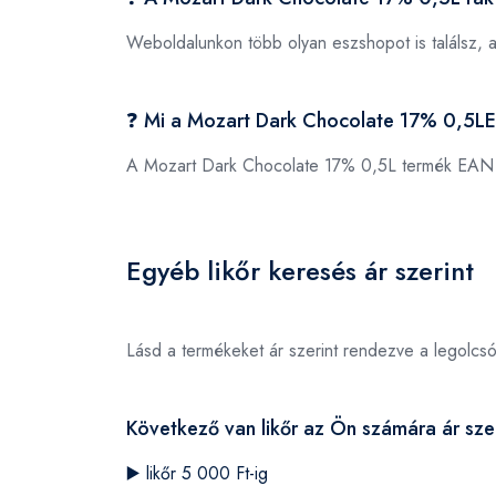
Weboldalunkon több olyan eszshopot is találsz, 
❓ Mi a Mozart Dark Chocolate 17% 0,5L
A Mozart Dark Chocolate 17% 0,5L termék EAN
Egyéb likőr keresés ár szerint
Lásd a termékeket ár szerint rendezve a legolcs
Következő van likőr az Ön számára ár szer
▶️
likőr 5 000 Ft-ig