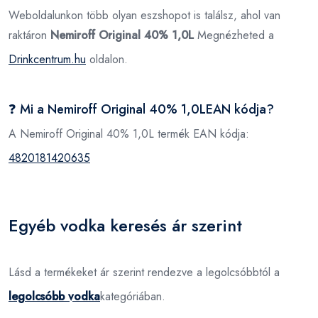
Weboldalunkon több olyan eszshopot is találsz, ahol van
raktáron
Nemiroff Original 40% 1,0L
Megnézheted a
Drinkcentrum.hu
oldalon.
❓ Mi a Nemiroff Original 40% 1,0LEAN kódja?
A Nemiroff Original 40% 1,0L termék EAN kódja:
4820181420635
Egyéb vodka keresés ár szerint
Lásd a termékeket ár szerint rendezve a legolcsóbbtól a
legolcsóbb vodka
kategóriában.