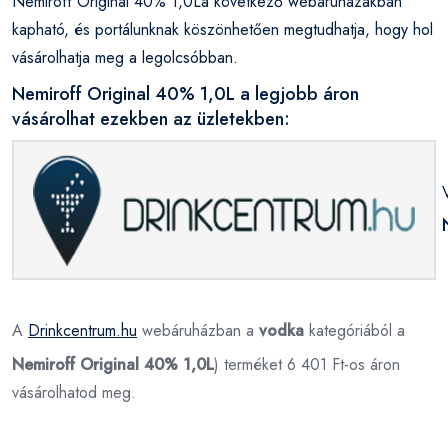
Nemiroff Original 40% 1,0La következő webáruházakban
kapható, és portálunknak köszönhetően megtudhatja, hogy hol
vásárolhatja meg a legolcsóbban.
Nemiroff Original 40% 1,0L a legjobb áron
vásárolhat ezekben az üzletekben:
A
Drinkcentrum.hu
webáruházban a
vodka
kategóriából a
Nemiroff Original 40% 1,0L
) terméket 6 401 Ft-os áron
vásárolhatod meg.