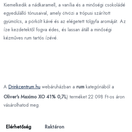
Kiemelkedik a nádkaramell, a vanília és a minőségi csokoládé
egyedülálló tónusaival, amely ötvözi a trópusi szárított
gyümölcs, a pörkölt kávé és az elégetett tölgyfa aromáját. Az
íze kezdetektől fogva édes, és lassan átáll a minőségi
kézműves rum tartós ízévé.
A
Drinkcentrum.hu
webáruházban a
rum
kategóriából a
Oliver's Maximo XO 41% 0,7L
) terméket 22 098 Ft-os áron
vásárolhatod meg.
Elérhetőség
Raktáron