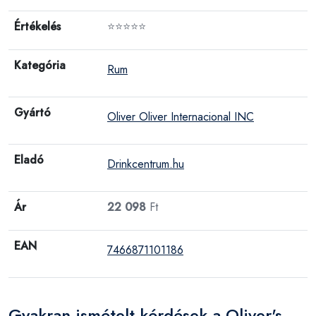
Értékelés
⭐⭐⭐⭐⭐
Kategória
Rum
Gyártó
Oliver Oliver Internacional INC
Eladó
Drinkcentrum.hu
Ár
22 098
Ft
EAN
7466871101186
Gyakran ismételt kérdések a Oliver's