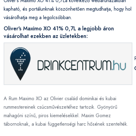
Oliver's Maximo XO 41% 0,7La következő webáruházakban
kapható, és portálunknak köszönhetően megtudhatja, hogy hol
vásárolhatja meg a legolcsóbban.
Oliver's Maximo XO 41% 0,7L a legjobb áron
vásárolhat ezekben az üzletekben:
A Rum Maximo XO az Olivier család dominikai és kubai
rummestereinek csúcsművészetéhez tartozik. Gyönyörű
mahagóni színű, piros kiemelésekkel. Maxim Gomez
tábornoknak, a kubai függetlenségi harc hősének szentelték.