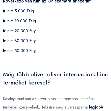
Következő van rum az Ön számára ár szerint
▶️
rum 5 000 Ft-ig
▶️
rum 10 000 Ft-ig
▶️
rum 20 000 Ft-ig
▶️
rum 30 000 Ft-ig
▶️
rum 50 000 Ft-ig
Még több oliver oliver internacional inc
terméket keresel?
Katalógusunkban az oliver oliver internacional inc márka
termékei szerepelnek. Tekintse meg a varázspárna
legjobb