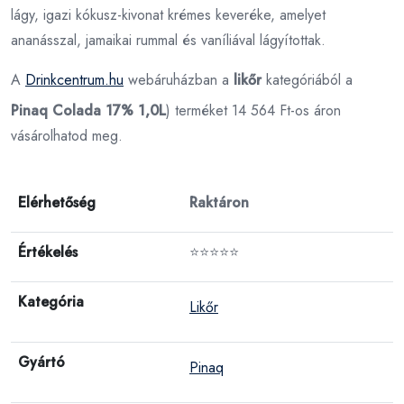
lágy, igazi kókusz-kivonat krémes keveréke, amelyet
ananásszal, jamaikai rummal és vaníliával lágyítottak.
A
Drinkcentrum.hu
webáruházban a
likőr
kategóriából a
Pinaq Colada 17% 1,0L
) terméket 14 564 Ft-os áron
vásárolhatod meg.
Elérhetőség
Raktáron
Értékelés
⭐⭐⭐⭐⭐
Kategória
Likőr
Gyártó
Pinaq