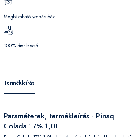
Megbízsható webáruház
100% diszkréció
Termékleírás
Paraméterek, termékleírás - Pinaq
Colada 17% 1,0L