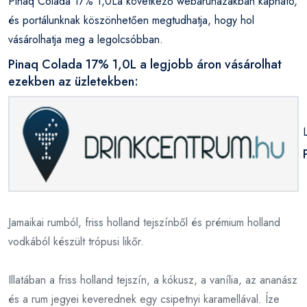
Pinaq Colada 17% 1,0La következő webáruházakban kapható,
és portálunknak köszönhetően megtudhatja, hogy hol
vásárolhatja meg a legolcsóbban.
Pinaq Colada 17% 1,0L a legjobb áron vásárolhat
ezekben az üzletekben:
Jamaikai rumból, friss holland tejszínből és prémium holland
vodkából készült trópusi likőr.
Illatában a friss holland tejszín, a kókusz, a vanília, az ananász
és a rum jegyei keverednek egy csipetnyi karamellával. Íze