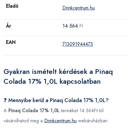
Eladó
Drinkcentrum.hu
Ár
14 564
Ft
EAN
713091944473
Gyakran ismételt kérdések a Pinaq
Colada 17% 1,0L kapcsolatban
❓ Mennyibe kerül a Pinaq Colada 17% 1,0L?
A
Pinaq Colada 17% 1,0L
terméket 14 564Ft-tól
vásárolhatod meg a
Drinkcentrum.hu
webáruházban.