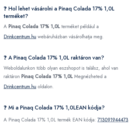
❓ Hol lehet vásárolni a Pinaq Colada 17% 1,0L
terméket?
A
Pinaq Colada 17% 1,0L
terméket például a
Drinkcentrum.hu
webáruházban vásárolhatja meg.
❓ A Pinaq Colada 17% 1,0L raktáron van?
Weboldalunkon több olyan eszshopot is találsz, ahol van
raktáron
Pinaq Colada 17% 1,0L
Megnézheted a
Drinkcentrum.hu
oldalon.
❓ Mi a Pinaq Colada 17% 1,0LEAN kódja?
A Pinaq Colada 17% 1,0L termék EAN kódja:
713091944473