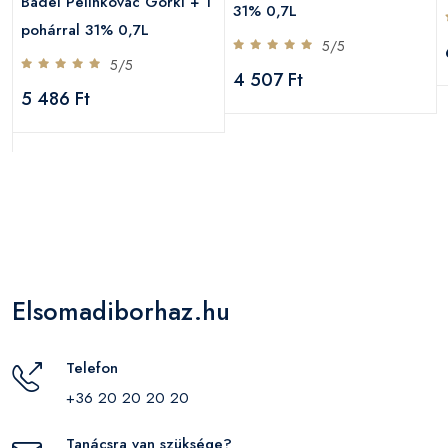
Badel Pelinkovac Gorki + 1
31% 0,7L
pohárral 31% 0,7L
5/5
5/5
4 507 Ft
5 486 Ft
Elsomadiborhaz.hu
Telefon
+36 20 20 20 20
Tanácsra van szüksége?