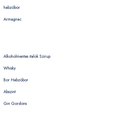
habzóbor
Armagnac
Alkoholmentes italok Szirup
Whisky
Bor Habzóbor
Abszint
Gin Gordons