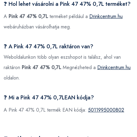
❓ Hol lehet vásárolni a Pink 47 47% 0,7L terméket?
A
Pink 47 47% 0,7L
terméket például a
Drinkcentrum.hu
webáruházban vásárolhatja meg.
❓ A Pink 47 47% 0,7L raktáron van?
Weboldalunkon több olyan eszshopot is találsz, ahol van
raktáron
Pink 47 47% 0,7L
Megnézheted a
Drinkcentrum.hu
oldalon.
❓ Mi a Pink 47 47% 0,7LEAN kódja?
A Pink 47 47% 0,7L termék EAN kódja:
5011995000802