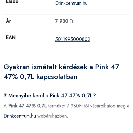
Eladó
Drinkcentrum.hu
Ár
7 930
Ft
EAN
5011995000802
Gyakran ismételt kérdések a Pink 47
47% 0,7L kapcsolatban
❓ Mennyibe kerül a Pink 47 47% 0,7L?
A
Pink 47 47% 0,7L
terméket 7 930Ft-tól vásárolhatod meg a
Drinkcentrum.hu
webáruházban.