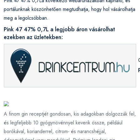
Pink 47 47% 0,7La következő webáruházakban kapható, és
portálunknak köszönhetően megtudhatja, hogy hol vásárolhatja
meg a legolcsóbban.
Pink 47 47% 0,7L a legjobb áron vásárolhat
ezekben az üzletekben:
A finom gin receptjét gondosan, kis adagokban dolgozzák fel,
és legfeljebb 10 gyógynövénnyel keverik össze, például
borókával, korianderrel, citrom- és narancshéjjal,