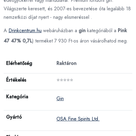
édesgyökérrel vagy mandulával. Prémium londoni gin.
Világszerte keresett, és 2007-es bevezetése óta legalább 18
nemzetközi díjat nyert - nagy elismeréssel .
A
Drinkcentrum.hu
webáruházban a
gin
kategóriából a
Pink
47 47% 0,7L
) terméket 7 930 Ft-os áron vásárolhatod meg.
Elérhetőség
Raktáron
Értékelés
⭐⭐⭐⭐⭐
Kategória
Gin
Gyártó
OSA Fine Spirits Ltd.