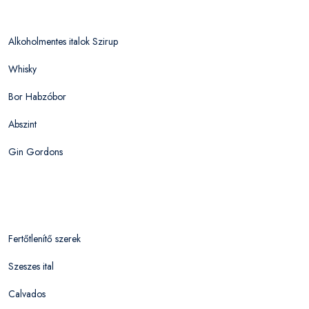
Alkoholmentes italok Szirup
Whisky
Bor Habzóbor
Abszint
Gin Gordons
Fertőtlenítő szerek
Szeszes ital
Calvados