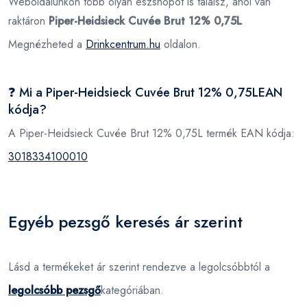
Weboldalunkon több olyan eszshopot is találsz, ahol van
raktáron
Piper-Heidsieck Cuvée Brut 12% 0,75L
Megnézheted a
Drinkcentrum.hu
oldalon.
❓ Mi a Piper-Heidsieck Cuvée Brut 12% 0,75LEAN
kódja?
A Piper-Heidsieck Cuvée Brut 12% 0,75L termék EAN kódja:
3018334100010
Egyéb pezsgő keresés ár szerint
Lásd a termékeket ár szerint rendezve a legolcsóbbtól a
legolcsóbb pezsgő
kategóriában.