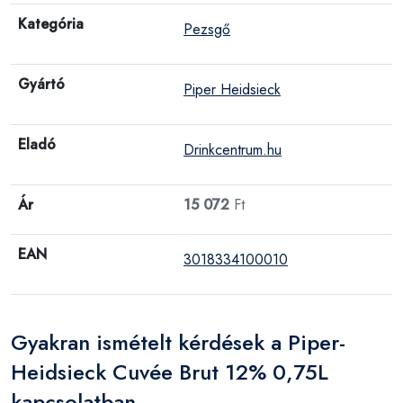
Kategória
Pezsgő
Gyártó
Piper Heidsieck
Eladó
Drinkcentrum.hu
Ár
15 072
Ft
EAN
3018334100010
Gyakran ismételt kérdések a Piper-
Heidsieck Cuvée Brut 12% 0,75L
kapcsolatban