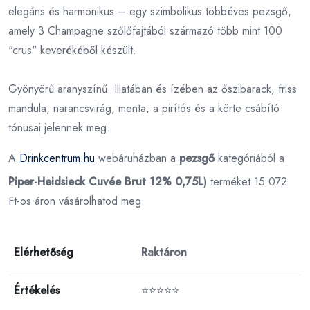
elegáns és harmonikus – egy szimbolikus többéves pezsgő,
amely 3 Champagne szőlőfajtából származó több mint 100
"crus" keverékéből készült.
Gyönyörű aranyszínű. Illatában és ízében az őszibarack, friss
mandula, narancsvirág, menta, a pirítós és a körte csábító
tónusai jelennek meg.
A
Drinkcentrum.hu
webáruházban a
pezsgő
kategóriából a
Piper-Heidsieck Cuvée Brut 12% 0,75L
) terméket 15 072
Ft-os áron vásárolhatod meg.
Elérhetőség
Raktáron
Értékelés
⭐⭐⭐⭐⭐