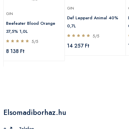
GIN
GIN
Def Leppard Animal 40%
Beefeater Blood Orange
0,7L
37,5% 1,0L
5/5
5/5
14 257 Ft
8 138 Ft
Elsomadiborhaz.hu
Telefon