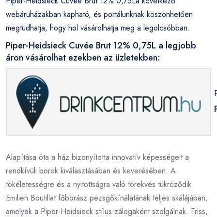
Piper-Heidsieck Cuvée Brut 12% 0,75La következő
webáruházakban kapható, és portálunknak köszönhetően
megtudhatja, hogy hol vásárolhatja meg a legolcsóbban.
Piper-Heidsieck Cuvée Brut 12% 0,75L a legjobb
áron vásárolhat ezekben az üzletekben:
Alapítása óta a ház bizonyította innovatív képességeit a
rendkívüli borok kiválasztásában és keverésében. A
tökéletességre és a nyitottságra való törekvés tükröződik
Emilien Boutillat főborász pezsgőkínálatának teljes skálájában,
amelyek a Piper-Heidsieck stílus zálogaként szolgálnak. Friss,