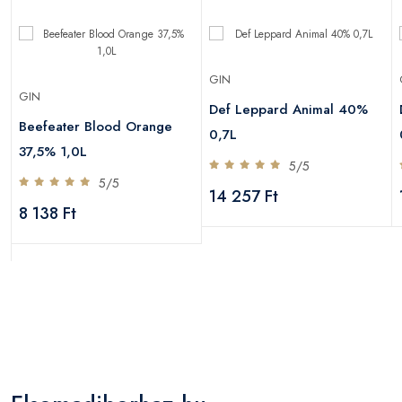
GIN
GIN
Def Leppard Animal 40%
Beefeater Blood Orange
0,7L
37,5% 1,0L
5/5
5/5
14 257 Ft
8 138 Ft