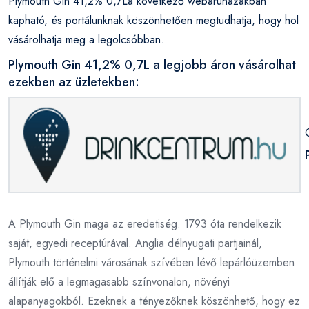
Plymouth Gin 41,2% 0,7La következő webáruházakban
kapható, és portálunknak köszönhetően megtudhatja, hogy hol
vásárolhatja meg a legolcsóbban.
Plymouth Gin 41,2% 0,7L a legjobb áron vásárolhat
ezekben az üzletekben:
A Plymouth Gin maga az eredetiség. 1793 óta rendelkezik
saját, egyedi receptúrával. Anglia délnyugati partjainál,
Plymouth történelmi városának szívében lévő lepárlóüzemben
állítják elő a legmagasabb színvonalon, növényi
alapanyagokból. Ezeknek a tényezőknek köszönhető, hogy ez