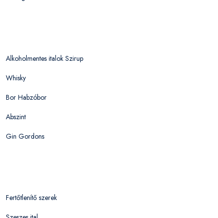
Alkoholmentes italok Szirup
Whisky
Bor Habzóbor
Abszint
Gin Gordons
Fertőtlenítő szerek
Szeszes ital