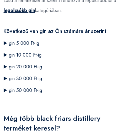
Lásd a termékeket ár szerint rendezve a legolcsóbbtól a
legolcsóbb gin
kategóriában.
Következő van gin az Ön számára ár szerint
▶️
gin 5 000 Ft-ig
▶️
gin 10 000 Ft-ig
▶️
gin 20 000 Ft-ig
▶️
gin 30 000 Ft-ig
▶️
gin 50 000 Ft-ig
Még több black friars distillery
terméket keresel?