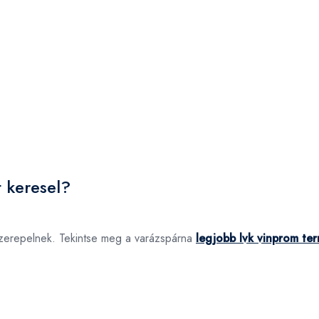
 keresel?
szerepelnek. Tekintse meg a varázspárna
legjobb lvk vinprom te