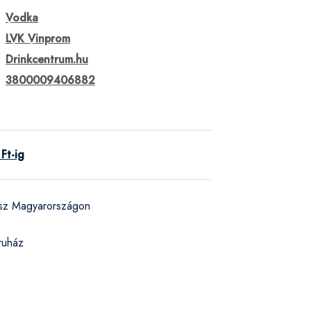
Vodka
LVK Vinprom
Drinkcentrum.hu
3800009406882
Ft-ig
ész Magyarországon
ruház