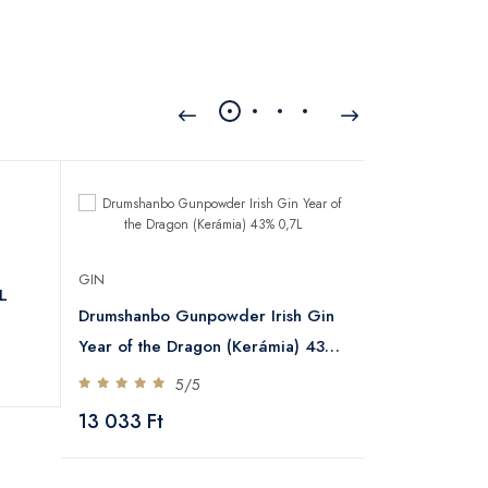
GIN
GIN
L
Generous 44
Drumshanbo Gunpowder Irish Gin
5
Year of the Dragon (Kerámia) 43%
13 237 Ft
0,7L
5/5
13 033 Ft