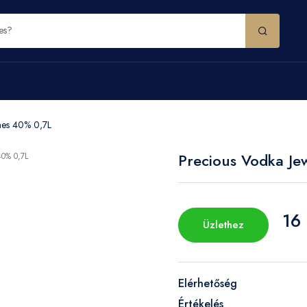
ines 40% 0,7L
Precious Vodka Je
16
Üzlethez
Elérhetőség
Értékelés