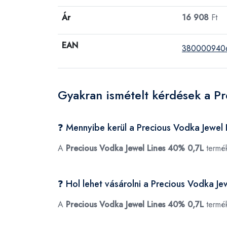
Ár
16 908
Ft
EAN
380000940
Gyakran ismételt kérdések a P
❓ Mennyibe kerül a Precious Vodka Jewel
A
Precious Vodka Jewel Lines 40% 0,7L
termék
❓ Hol lehet vásárolni a Precious Vodka J
A
Precious Vodka Jewel Lines 40% 0,7L
termék