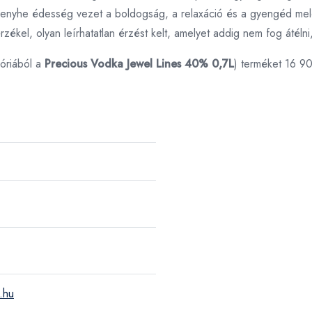
i enyhe édesség vezet a boldogság, a relaxáció és a gyengéd mel
ékel, olyan leírhatatlan érzést kelt, amelyet addig nem fog átéln
óriából a
Precious Vodka Jewel Lines 40% 0,7L
) terméket 16 9
.hu