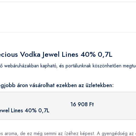
recious Vodka Jewel Lines 40% 0,7L
ő webáruházakban kapható, és portálunknak köszönhetően megtudh
egjobb áron vásárolhat ezekben az üzletekben:
16 908 Ft
ewel Lines 40% 0,7L
mes aroma, de ez még semmi az ízéhez képest. A gyengédség az e