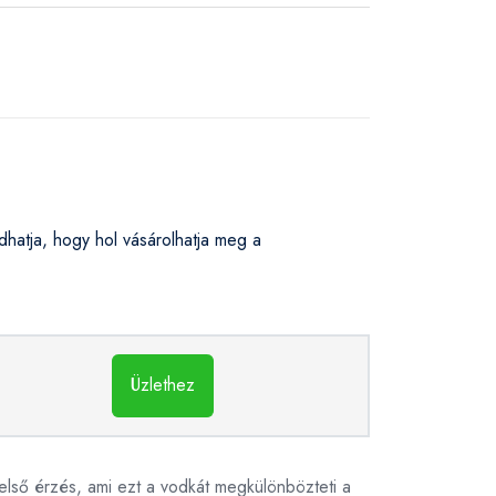
atja, hogy hol vásárolhatja meg a
Üzlethez
lső érzés, ami ezt a vodkát megkülönbözteti a