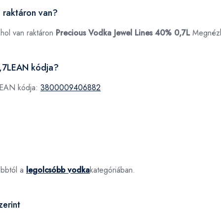
 raktáron van?
ahol van raktáron
Precious Vodka Jewel Lines 40% 0,7L
Megnéz
0,7LEAN kódja?
 EAN kódja:
3800009406882
óbbtól a
legolcsóbb vodka
kategóriában.
erint