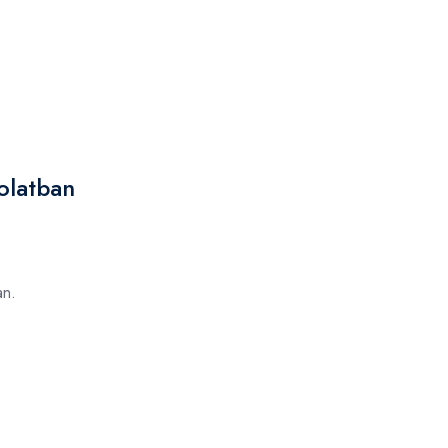
olatban
n.