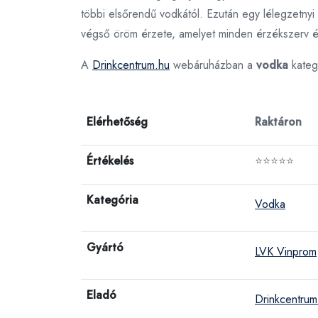
többi elsőrendű vodkától. Ezután egy lélegzetny
végső öröm érzete, amelyet minden érzékszerv érz
A
Drinkcentrum.hu
webáruházban a
vodka
kateg
Elérhetőség
Raktáron
Értékelés
⭐⭐⭐⭐⭐
Kategória
Vodka
Gyártó
LVK Vinprom
Eladó
Drinkcentrum