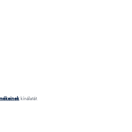
rmékeinek
kínálatát.