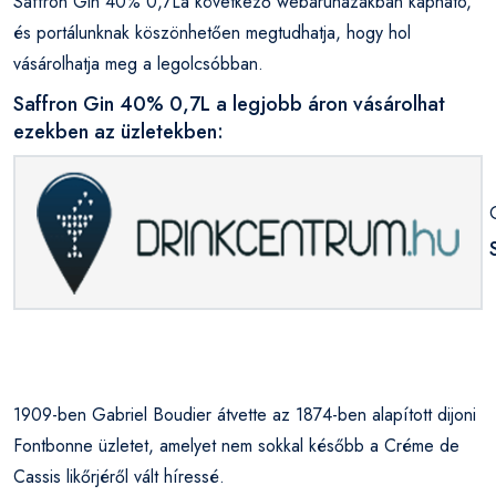
Saffron Gin 40% 0,7La következő webáruházakban kapható,
és portálunknak köszönhetően megtudhatja, hogy hol
vásárolhatja meg a legolcsóbban.
Saffron Gin 40% 0,7L a legjobb áron vásárolhat
ezekben az üzletekben:
1909-ben Gabriel Boudier átvette az 1874-ben alapított dijoni
Fontbonne üzletet, amelyet nem sokkal később a Créme de
Cassis likőrjéről vált híressé.