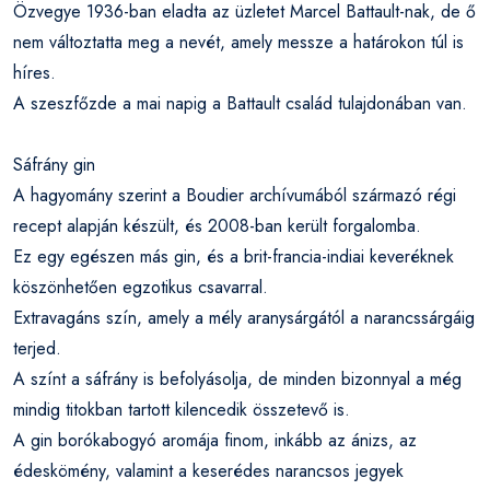
Özvegye 1936-ban eladta az üzletet Marcel Battault-nak, de ő
nem változtatta meg a nevét, amely messze a határokon túl is
híres.
A szeszfőzde a mai napig a Battault család tulajdonában van.
Sáfrány gin
A hagyomány szerint a Boudier archívumából származó régi
recept alapján készült, és 2008-ban került forgalomba.
Ez egy egészen más gin, és a brit-francia-indiai keveréknek
köszönhetően egzotikus csavarral.
Extravagáns szín, amely a mély aranysárgától a narancssárgáig
terjed.
A színt a sáfrány is befolyásolja, de minden bizonnyal a még
mindig titokban tartott kilencedik összetevő is.
A gin borókabogyó aromája finom, inkább az ánizs, az
édeskömény, valamint a keserédes narancsos jegyek