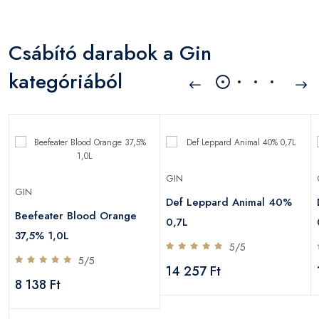
Csábító darabok a Gin
kategóriából
GIN
GIN
Def Leppard Animal 40%
Beefeater Blood Orange
0,7L
37,5% 1,0L
5/5
5/5
14 257 Ft
8 138 Ft