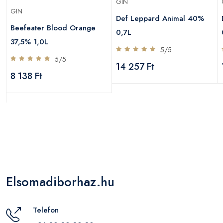
GIN
GIN
Def Leppard Animal 40%
Beefeater Blood Orange
0,7L
37,5% 1,0L
5/5
5/5
14 257 Ft
8 138 Ft
Elsomadiborhaz.hu
Telefon