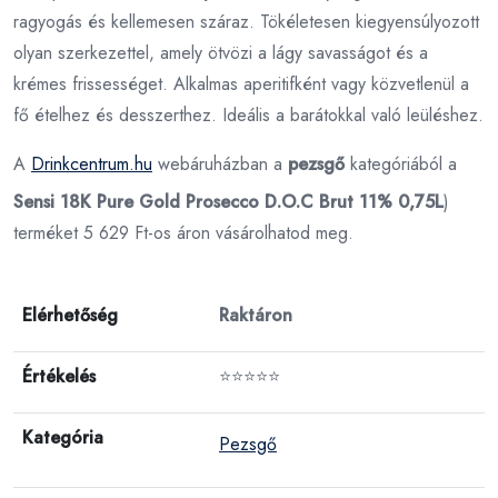
ragyogás és kellemesen száraz. Tökéletesen kiegyensúlyozott
olyan szerkezettel, amely ötvözi a lágy savasságot és a
krémes frissességet. Alkalmas aperitifként vagy közvetlenül a
fő ételhez és desszerthez. Ideális a barátokkal való leüléshez.
A
Drinkcentrum.hu
webáruházban a
pezsgő
kategóriából a
Sensi 18K Pure Gold Prosecco D.O.C Brut 11% 0,75L
)
terméket 5 629 Ft-os áron vásárolhatod meg.
Elérhetőség
Raktáron
Értékelés
⭐⭐⭐⭐⭐
Kategória
Pezsgő