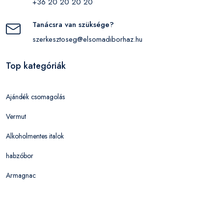
+36 20 20 20 20
Tanácsra van szüksége?
szerkesztoseg@elsomadiborhaz.hu
Top kategóriák
Ajándék csomagolás
Vermut
Alkoholmentes italok
habzóbor
Armagnac