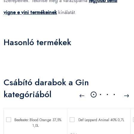
szerepelnek. Tekintse meg a varázspárna
legjobb sensi
vigne e vini termékeinek
kínálatát.
Hasonló termékek
Csábító darabok a Gin
kategóriából