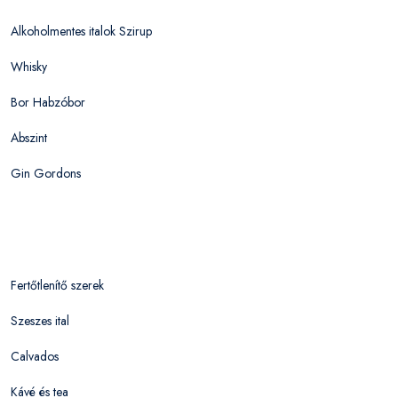
Alkoholmentes italok Szirup
Whisky
Bor Habzóbor
Abszint
Gin Gordons
Fertőtlenítő szerek
Szeszes ital
Calvados
Kávé és tea