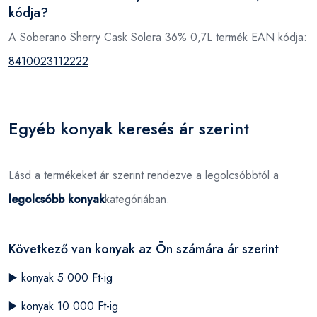
kódja?
A Soberano Sherry Cask Solera 36% 0,7L termék EAN kódja:
8410023112222
Egyéb konyak keresés ár szerint
Lásd a termékeket ár szerint rendezve a legolcsóbbtól a
legolcsóbb konyak
kategóriában.
Következő van konyak az Ön számára ár szerint
▶️
konyak 5 000 Ft-ig
▶️
konyak 10 000 Ft-ig