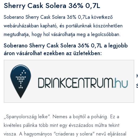
Sherry Cask Solera 36% 0,7L
Soberano Sherry Cask Solera 36% 0,7La következő
webáruházakban kapható, és portálunknak köszönhetően
megtudhatja, hogy hol vásárolhatja meg a legolcsóbban.
Soberano Sherry Cask Solera 36% 0,7L a legjobb
áron vásárolhat ezekben az üzletekben:
„Spanyolország lelke". Nemes a bojttól a pohárig. Ez a
kivételes pálinka több mint egy évszázados múltra tekint
vissza. A hagyományos "criaderas y solera" nevű eljárással