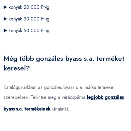
▶️
konyak 20 000 Ft-ig
▶️
konyak 30 000 Ft-ig
▶️
konyak 50 000 Ft-ig
Még több gonzáles byass s.a. terméket
keresel?
Katalógusunkban az gonzáles byass s.a. márka termékei
szerepelnek. Tekintse meg a varázspárna
legjobb gonzáles
byass s.a. termékeinek
kínálatát.