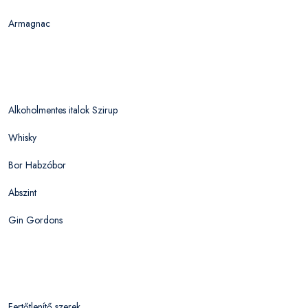
Armagnac
Alkoholmentes italok Szirup
Whisky
Bor Habzóbor
Abszint
Gin Gordons
Fertőtlenítő szerek