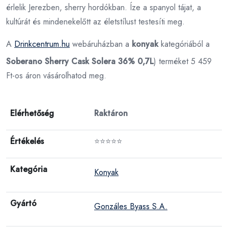
érlelik Jerezben, sherry hordókban. Íze a spanyol tájat, a
kultúrát és mindenekelőtt az életstílust testesíti meg.
A
Drinkcentrum.hu
webáruházban a
konyak
kategóriából a
Soberano Sherry Cask Solera 36% 0,7L
) terméket 5 459
Ft-os áron vásárolhatod meg.
Elérhetőség
Raktáron
Értékelés
⭐⭐⭐⭐⭐
Kategória
Konyak
Gyártó
Gonzáles Byass S.A.