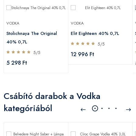
VODKA
VODKA
Stolichnaya The Original
Elit Eighteen 40% 0,7L
40% 0,7L
5/5
5/5
12 996 Ft
5 298 Ft
Csábító darabok a Vodka
kategóriából