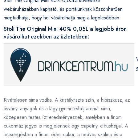
Stoli The Original Mini 40% 0,05La következő
webáruházakban kapható, és portálunknak köszönhetően
megtudhatja, hogy hol vásárolhatja meg a legolcsóbban.
Stoli The Original Mini 40% 0,05L a legjobb áron
vásárolhat ezekben az üzletekben:
Kivételesen sima vodka. A kristálytiszta szín, a hibiszkusz, az
ásványi anyagok és a lágy gyümölcshéj aromái sima,
közepesen testes ízt eredményeznek, amelyben a finom
cukormáz jegyei is megjelennek egy csipetnyi citrushéjjal. A
lecsengésben a finom édes cukor, a nedves szalma és a