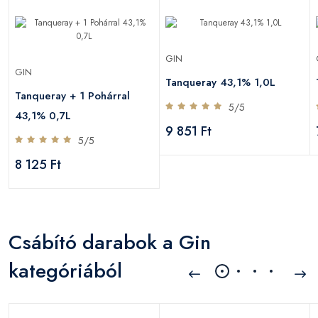
GIN
GIN
Tanqueray 43,1% 1,0L
Tanqueray + 1 Pohárral
5/5
43,1% 0,7L
9 851 Ft
5/5
8 125 Ft
Csábító darabok a Gin
kategóriából