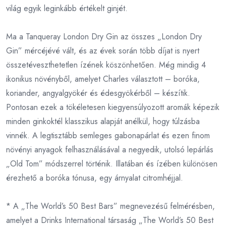
világ egyik leginkább értékelt ginjét.
Ma a Tanqueray London Dry Gin az összes „London Dry
Gin” mércéjévé vált, és az évek során több díjat is nyert
összetéveszthetetlen ízének köszönhetően. Még mindig 4
ikonikus növényből, amelyet Charles választott – boróka,
koriander, angyalgyökér és édesgyökérből – készítik.
Pontosan ezek a tökéletesen kiegyensúlyozott aromák képezik
minden ginkoktél klasszikus alapját anélkül, hogy túlzásba
vinnék. A legtisztább semleges gabonapárlat és ezen finom
növényi anyagok felhasználásával a negyedik, utolsó lepárlás
„Old Tom” módszerrel történik. Illatában és ízében különösen
érezhető a boróka tónusa, egy árnyalat citromhéjjal.
* A „The World’s 50 Best Bars” megnevezésű felmérésben,
amelyet a Drinks International társaság „The World’s 50 Best