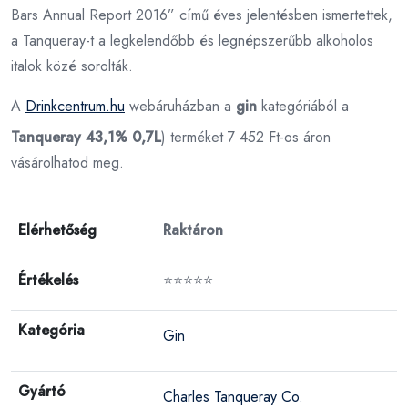
Bars Annual Report 2016” című éves jelentésben ismertettek,
a Tanqueray-t a legkelendőbb és legnépszerűbb alkoholos
italok közé sorolták.
A
Drinkcentrum.hu
webáruházban a
gin
kategóriából a
Tanqueray 43,1% 0,7L
) terméket 7 452 Ft-os áron
vásárolhatod meg.
Elérhetőség
Raktáron
Értékelés
⭐⭐⭐⭐⭐
Kategória
Gin
Gyártó
Charles Tanqueray Co.