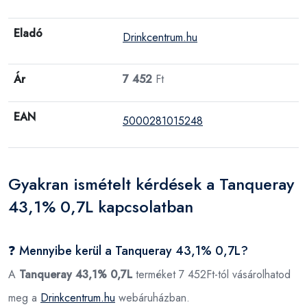
Eladó
Drinkcentrum.hu
Ár
7 452
Ft
EAN
5000281015248
Gyakran ismételt kérdések a Tanqueray
43,1% 0,7L kapcsolatban
❓ Mennyibe kerül a Tanqueray 43,1% 0,7L?
A
Tanqueray 43,1% 0,7L
terméket 7 452Ft-tól vásárolhatod
meg a
Drinkcentrum.hu
webáruházban.