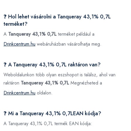
❓ Hol lehet vásárolni a Tanqueray 43,1% 0,7L
terméket?
A
Tanqueray 43,1% 0,7L
terméket például a
Drinkcentrum.hu
webáruházban vásárolhatja meg.
❓ A Tanqueray 43,1% 0,7L raktáron van?
Weboldalunkon több olyan eszshopot is találsz, ahol van
raktáron
Tanqueray 43,1% 0,7L
Megnézheted a
Drinkcentrum.hu
oldalon.
❓ Mi a Tanqueray 43,1% 0,7LEAN kódja?
A Tanqueray 43,1% 0,7L termék EAN kódja: