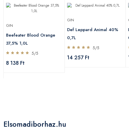
GIN
GIN
Def Leppard Animal 40%
Beefeater Blood Orange
0,7L
37,5% 1,0L
5/5
5/5
14 257 Ft
8 138 Ft
Elsomadiborhaz.hu