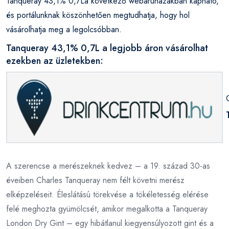
Tanqueray 43,1% 0,7La következő webáruházakban kapható,
és portálunknak köszönhetően megtudhatja, hogy hol
vásárolhatja meg a legolcsóbban.
Tanqueray 43,1% 0,7L a legjobb áron vásárolhat
ezekben az üzletekben:
A szerencse a merészeknek kedvez – a 19. század 30-as
éveiben Charles Tanqueray nem félt követni merész
elképzeléseit. Éleslátású törekvése a tökéletesség elérése
felé meghozta gyümölcsét, amikor megalkotta a Tanqueray
London Dry Gint – egy hibátlanul kiegyensúlyozott gint és a